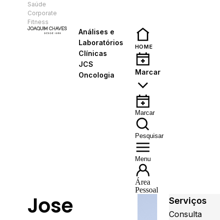
Saúde
PT
Corporate
Fitness
Análises e
Laboratórios
HOME
Clínicas
JCS
Marcar
Oncologia
Marcar
Pesquisar
Menu
Área
Pessoal
Jose
Serviços
Consulta