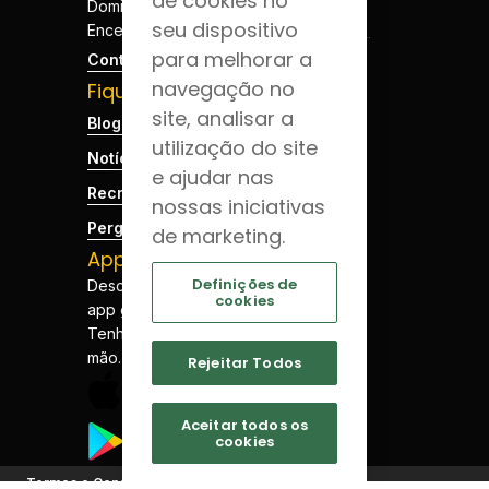
de cookies no
Domingos e Feriados -
seu dispositivo
Encerrado
para melhorar a
Contactos
navegação no
Fique por dentro
site, analisar a
Blog da Saúde
utilização do site
Notícias
e ajudar nas
Recrutamento
nossas iniciativas
Perguntas Frequentes
de marketing.
App JCS
Definições de
Descarregue a nossa
cookies
app gratuitamente.
Tenha a sua saúde à
mão.
Rejeitar Todos
Aceitar todos os
cookies
©
Termos e Condições