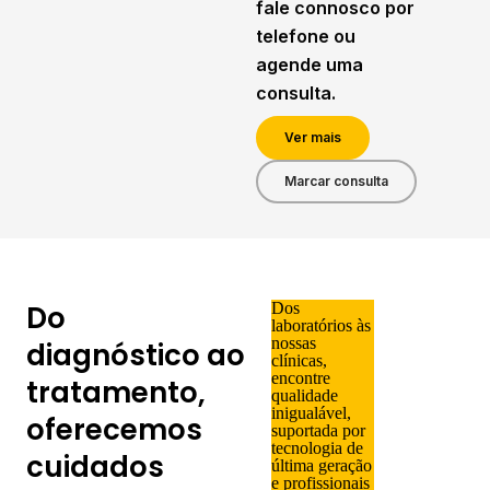
fale connosco por
telefone ou
agende uma
consulta.
Ver mais
Marcar consulta
Do
Dos
laboratórios
às
nossas
diagnóstico ao
c
línicas
,
encontre
tratamento,
qualidade
inigualável,
oferecemos
suportada por
tecnologia de
cuidados
última geração
e
profissionais