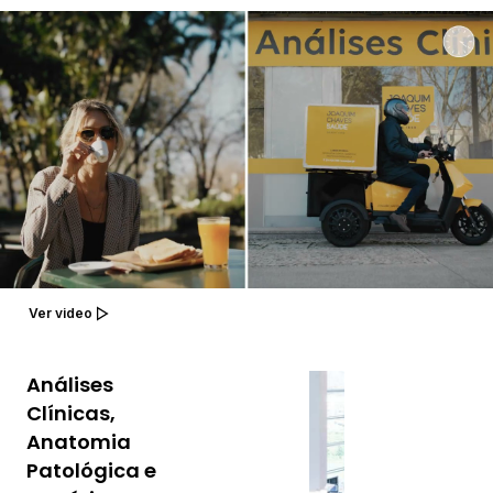
Ver video
Análises
As suas
análises são
Clínicas,
examinadas
Anatomia
nos nossos
Patológica e
Laboratórios