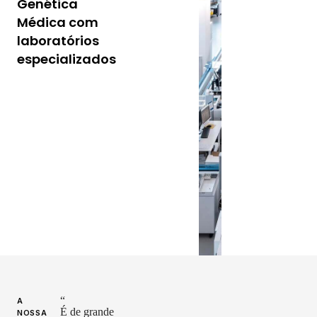
Genética
que,
Médica com
sustentados
laboratórios
em tecnologia
de última
especializados
geração e com
o apoio de
investigadores
e profissionais
altamente
qualificados,
são uma
referência de
qualidade,
rigor e
precisão.
Ver Laboratórios
“
A
É de grande
NOSSA