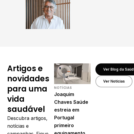
Artigos e
Ver Blog da Saú
novidades
Ver Notícias
para uma
NOTÍCIAS
Joaquim
vida
Chaves Saúde
saudável
estreia em
Portugal
Descubra
artigos
,
primeiro
notícias
e
equipamento
campanhas
. Fique