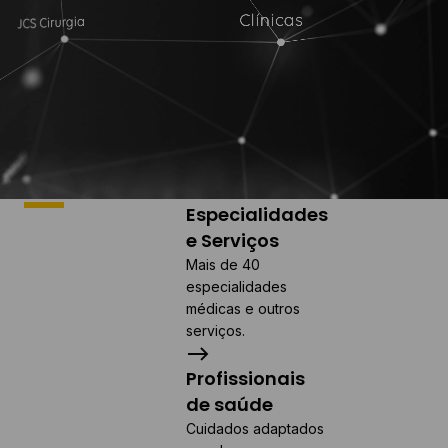
Especialidades
Bem-
e Serviços
vindo à
Mais de 40
especialidades
Joaquim
médicas e outros
serviços.
Chaves
Saúde
Profissionais
de saúde
Com uma oferta
Cuidados adaptados