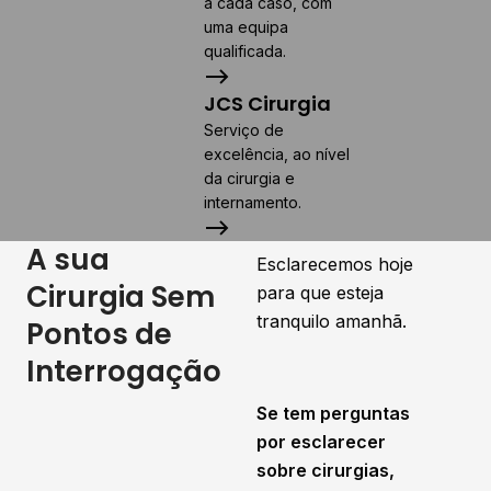
completa de
a cada caso, com
uma equipa
cuidados,
qualificada.
olhamos por si e
pela sua saúde.
JCS Cirurgia
Serviço de
excelência, ao nível
da cirurgia e
internamento.
A sua
Esclarecemos hoje
Cirurgia Sem
para que esteja
tranquilo amanhã.
Pontos de
Interrogação
Se tem perguntas
por esclarecer
sobre cirurgias,