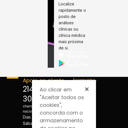
Localize
rapidamente o
posto de
análises
clínicas ou
clínica médica
mais próxima
de si.
Apoio ao cliente
Acompanhe-
nos
214 124
Ao clicar em
300
"Aceitar todos os
*Custo de
cookies",
chamada para a rede fixa
nacional
concorda com o
Dias úteis - 08h às 20h
armazenamento
Sábados - 08h às 20h