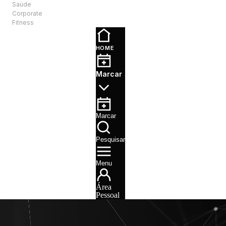
Saúde
PT
Corporate
Fitness
Análises e
Laboratórios
HOME
Clínicas
JCS
Marcar
Oncologia
Marcar
Pesquisar
Menu
Área
Pessoal