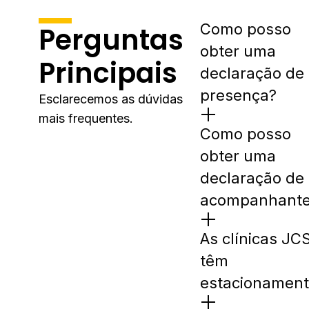
Como posso
Perguntas
obter uma
Principais
declaração de
presença?
Esclarecemos as dúvidas
mais frequentes.
Como posso
obter uma
declaração de
acompanhant
As clínicas JC
têm
estacionament