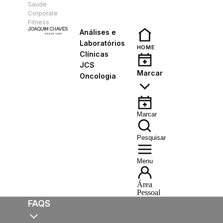
Saúde
PT
Corporate
Fitness
Análises e
Laboratórios
HOME
Clínicas
JCS
Marcar
Oncologia
Marcar
Pesquisar
Menu
Área
Pessoal
FAQS