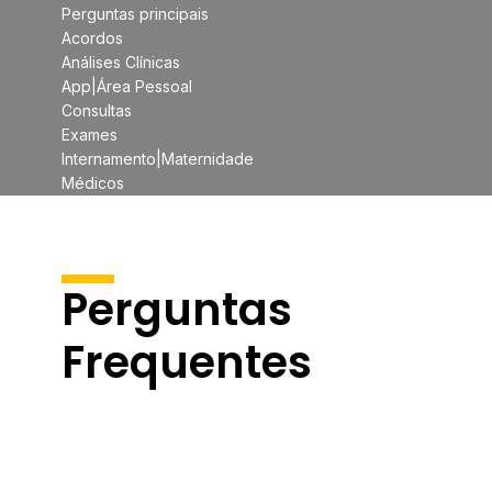
Perguntas principais
Acordos
Análises Clínicas
App|Área Pessoal
Consultas
Exames
Internamento|Maternidade
Médicos
Perguntas
Frequentes