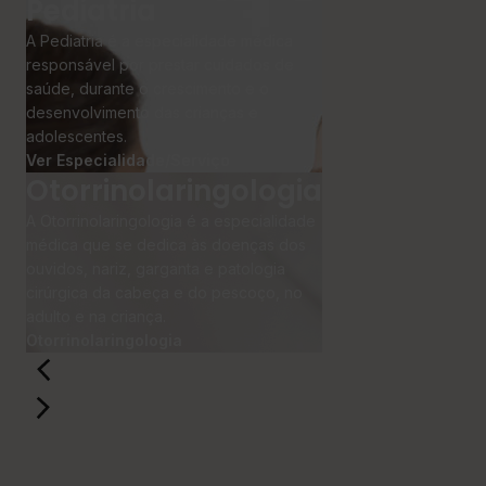
Pediatria
A Pediatria é a especialidade médica
responsável por prestar cuidados de
saúde, durante o crescimento e o
desenvolvimento das crianças e
adolescentes.
Ver Especialidade/Serviço
Otorrinolaringologia
A Otorrinolaringologia é a especialidade
médica que se dedica às doenças dos
ouvidos, nariz, garganta e patologia
cirúrgica da cabeça e do pescoço, no
adulto e na criança.
Otorrinolaringologia