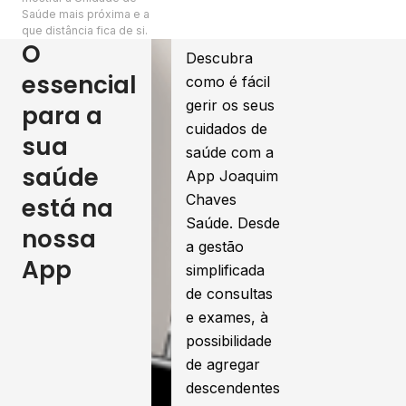
Saúde mais próxima e a
que distância fica de si.
O
Descubra
essencial
como é fácil
gerir os seus
para a
cuidados de
sua
saúde com a
saúde
App Joaquim
Chaves
está na
Saúde. Desde
nossa
a gestão
App
simplificada
de consultas
e exames, à
possibilidade
de agregar
descendentes