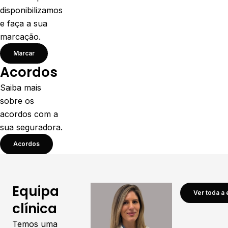
disponibilizamos
e faça a sua
marcação.
Marcar
Acordos
Saiba mais
sobre os
acordos com a
sua seguradora.
Acordos
Equipa
Ver toda a 
clínica
Temos uma