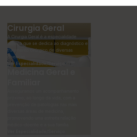
Cirurgia Geral
A Cirurgia Geral é a especialidade
médica que se dedica ao diagnóstico e
tratamento cirúrgico de diversas
doenças.
Ver Especialidade/Serviço
Medicina Geral e
Familiar
Asseguramos um acompanhamento
próximo, ao longo da vida, com a
prevenção de patologias nas mais
diversas áreas de medicina,
promovendo uma estreita relação
médico-doente e a sua família.
Ver Especialidade/Serviço