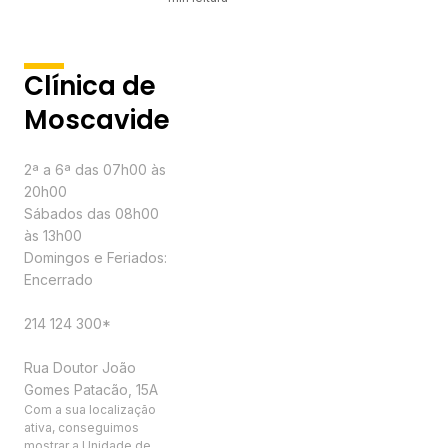
Clínica de
Moscavide
Horário
2ª a 6ª das 07h00 às
20h00
Sábados das 08h00
às 13h00
Domingos e Feriados:
Encerrado
Contactos
214 124 300*
Morada
Rua Doutor João
Gomes Patacão, 15A
Com a sua localização
ativa, conseguimos
mostrar a Unidade de