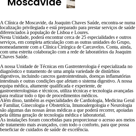
Moscavide
A Clínica de Moscavide, da Joaquim Chaves Saúde, encontra-se numa
localização privilegiada e está preparado para prestar serviços de saúde
diferenciados à população de Lisboa e Loures.
Nesta Unidade, poderá encontrar cerca de
25 especialidades e outros
serviços
, em
completa articulação com as outras unidades
do Grupo,
nomeadamente com a
Clínica Cirúrgica de Carcavelos
. Conta, ainda,
com uma estreita colaboração com a rede de laboratórios da Joaquim
Chaves Saúde.
A nossa
Unidade de Técnicas em
Gastrenterologia
é especializada no
diagnóstico e tratamento de uma ampla variedade de distúrbios
digestivos, incluindo
cancros gastrointestinais, doenças inflamatórias
intestinais
e outras condições que afetam o sistema digestivo. A nossa
equipa médica, altamente qualificada e experiente, de
gastroenterologistas e técnicos, utiliza técnicas e tecnologia avançadas
para realizar todo o tipo de procedimentos médicos.
Além disso, também as especialidades de
Cardiologia
,
Medicina Geral
e Familiar
,
Ginecologia e Obstetrícia
,
Imunoalergologia
e
Neurologia
são algumas das nossas áreas médicas a que poderá recorrer, apoiadas
pela última geração de tecnologia médica e laboratorial.
As instalações foram concebidas para proporcionar o acesso aos
meios
de tratamento mais avançados, com todo o conforto
, para que possa
beneficiar de cuidados de saúde de excelência.