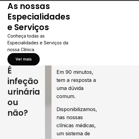
As nossas
Especialidades
e Serviços
Conheça todas as
Especialidades e Serviços da
nossa Clínica.
Ver mais
É
Em 90 minutos,
infeção
tem a resposta a
uma dúvida
urinária
comum.
ou
Disponibilizamos,
não?
nas nossas
clínicas médicas,
um sistema de