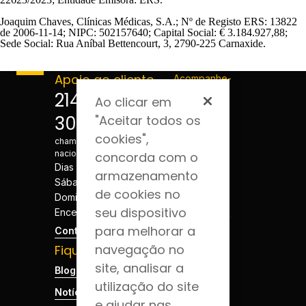
Joaquim Chaves, Clínicas Médicas, S.A.; Nº de Registo ERS: 13822
de 2006-11-14; NIPC: 502157640; Capital Social: € 3.184.927,88;
Sede Social: Rua Aníbal Bettencourt, 3, 2790-225 Carnaxide.
Apoio ao cliente
Acompanhe-
nos
214 124
Ao clicar em
300
"Aceitar todos os
*Custo de
cookies",
chamada para a rede fixa
nacional
concorda com o
Dias úteis - 08h às 20h
armazenamento
Sábados - 08h às 20h
de cookies no
Domingos e Feriados -
seu dispositivo
Encerrado
para melhorar a
Contactos
navegação no
Fique por dentro
site, analisar a
Blog da Saúde
utilização do site
Notícias
e ajudar nas