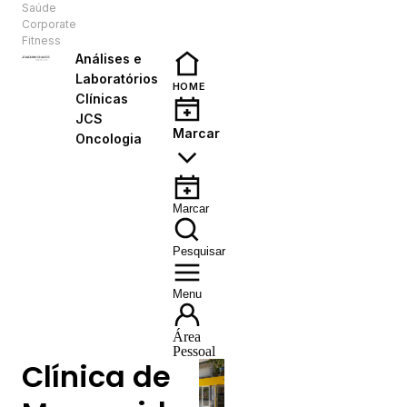
Saúde
PT
Corporate
Fitness
Análises e
Laboratórios
HOME
Clínicas
JCS
Marcar
Oncologia
Marcar
Pesquisar
Menu
Área
Pessoal
Clínica de