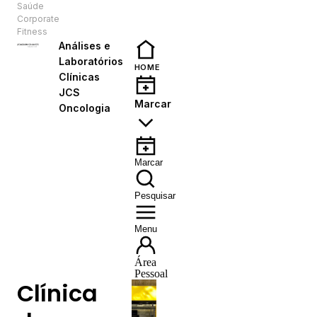
Saúde
PT
Corporate
Fitness
Análises e
Laboratórios
HOME
Clínicas
JCS
Marcar
Oncologia
Marcar
Pesquisar
Menu
Área
Pessoal
Clínica