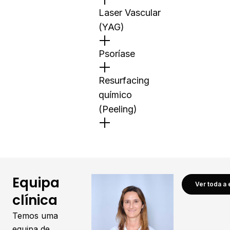
Laser Vascular
(YAG)
Psoríase
Resurfacing
químico
(Peeling)
Equipa
Ver toda a 
clínica
Temos uma
equipa de