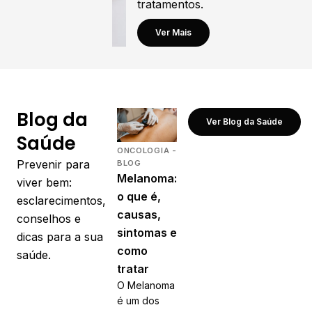
tratamentos.
Ver Mais
Blog da
Ver Blog da Saúde
Saúde
ONCOLOGIA -
Prevenir para
BLOG
Melanoma:
viver bem:
o que é,
esclarecimentos,
causas,
conselhos e
sintomas e
dicas para a sua
como
saúde.
tratar
O Melanoma
é um dos