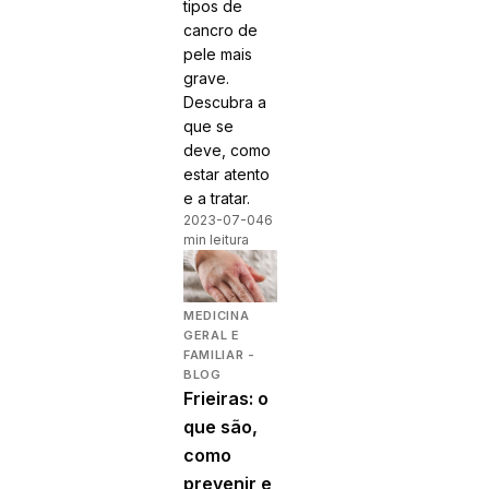
tipos de
cancro de
pele mais
grave.
Descubra a
que se
deve, como
estar atento
e a tratar.
2023-07-04
6
min leitura
MEDICINA
GERAL E
FAMILIAR -
BLOG
Frieiras: o
que são,
como
prevenir e