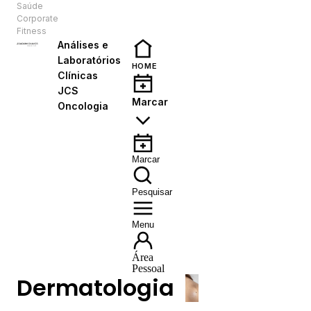
Saúde
PT
Corporate
Fitness
Análises e
Laboratórios
HOME
Clínicas
JCS
Marcar
Oncologia
Marcar
Pesquisar
Menu
Área
Pessoal
Dermatologia