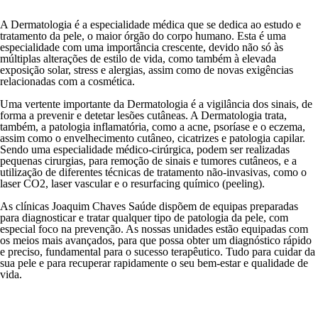
A
Dermatologia
é a especialidade médica que se dedica ao
estudo e
tratamento da pele
, o maior órgão do corpo humano. Esta é uma
especialidade com uma importância crescente, devido não só às
múltiplas alterações de estilo de vida, como também à elevada
exposição solar, stress e alergias
, assim como de novas exigências
relacionadas com a
cosmética
.
Uma vertente importante da Dermatologia é a
vigilância dos sinais
, de
forma a
prevenir e detetar lesões cutâneas
. A Dermatologia trata,
também, a patologia inflamatória, como a
acne, psoríase e o eczema
,
assim como o
envelhecimento cutâneo, cicatrizes e patologia capilar
.
Sendo uma especialidade médico-cirúrgica, podem ser realizadas
pequenas cirurgias, para remoção de sinais e tumores cutâneos, e a
utilização de diferentes
técnicas de tratamento
não-invasivas, como o
laser CO2, laser vascular e o resurfacing químico (peeling)
.
As
clínicas
Joaquim Chaves Saúde dispõem de equipas preparadas
para diagnosticar e tratar qualquer tipo de patologia da pele, com
especial foco na prevenção. As nossas unidades estão equipadas com
os meios mais avançados, para que possa obter um diagnóstico rápido
e preciso, fundamental para o sucesso terapêutico. Tudo para cuidar da
sua pele e para recuperar rapidamente o seu bem-estar e qualidade de
vida.