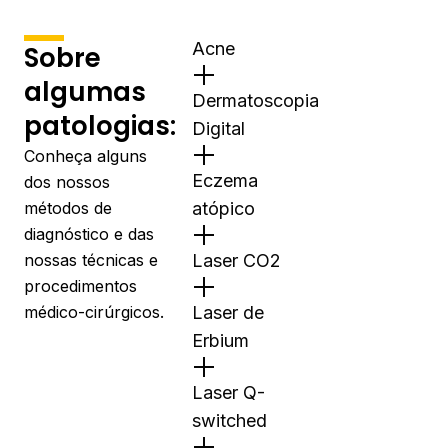
Acne
Sobre
algumas
Dermatoscopia
patologias:
Digital
Conheça alguns
Eczema
dos nossos
métodos de
atópico
diagnóstico e das
nossas técnicas e
Laser CO2
procedimentos
médico-cirúrgicos.
Laser de
Erbium
Laser Q-
switched