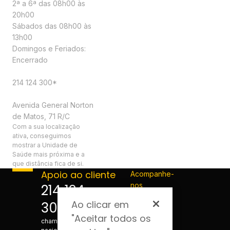
2ª a 6ª das 08h00 às
20h00
Sábados das 08h00 às
13h00
Domingos e Feriados:
Encerrado
Contactos
214 124 300*
Morada
Avenida General Norton
de Matos, 71 R/C
Com a sua localização
ativa, conseguimos
mostrar a Unidade de
Saúde mais próxima e a
que distância fica de si.
Apoio ao cliente
Acompanhe-
nos
214 124
Ao clicar em
300
*Custo de
"Aceitar todos os
chamada para a rede fixa