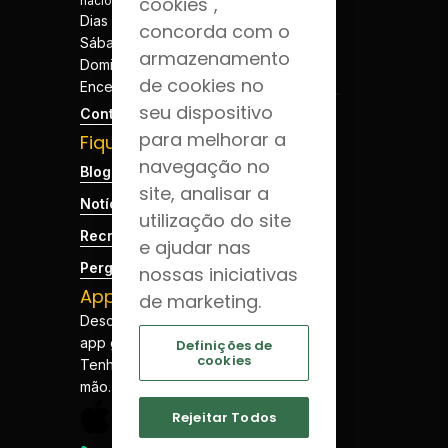
cookies",
nacional
Dias úteis - 08h às 20h
concorda com o
Sábados - 08h às 20h
armazenamento
Domingos e Feriados -
de cookies no
Encerrado
seu dispositivo
Contactos
para melhorar a
Fique por dentro
navegação no
Blog da Saúde
site, analisar a
Notícias
utilização do site
Recrutamento
e ajudar nas
Perguntas Frequentes
nossas iniciativas
App JCS
de marketing.
Descarregue a nossa
app gratuitamente.
Definições de
cookies
Tenha a sua saúde à
mão.
Rejeitar Todos