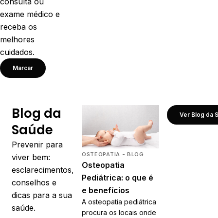
consulta ou
exame médico e
receba os
melhores
cuidados.
Marcar
Blog da
Ver Blog da 
Saúde
Prevenir para
OSTEOPATIA - BLOG
viver bem:
Osteopatia
esclarecimentos,
Pediátrica: o que é
conselhos e
e benefícios
dicas para a sua
A osteopatia pediátrica
saúde.
procura os locais onde