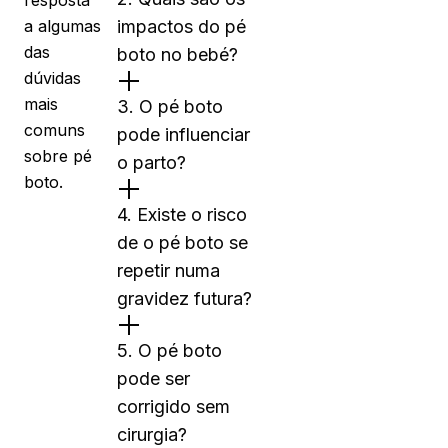
resposta
a algumas
impactos do pé
das
boto no bebé?
dúvidas
mais
3. O pé boto
comuns
pode influenciar
sobre pé
o parto?
boto.
4. Existe o risco
de o pé boto se
repetir numa
gravidez futura?
5. O pé boto
pode ser
corrigido sem
cirurgia?