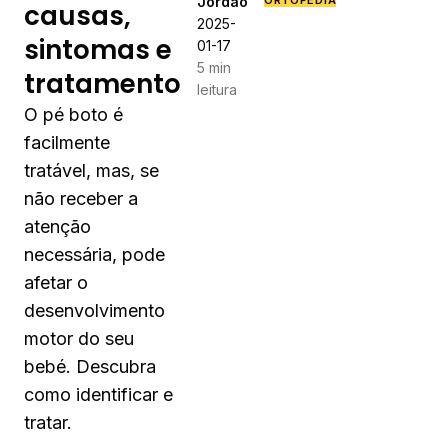
Jordão
ORTOPEDIA
causas,
2025-
sintomas e
01-17
5 min
tratamento
leitura
O pé boto é
facilmente
tratável, mas, se
não receber a
atenção
necessária, pode
afetar o
desenvolvimento
motor do seu
bebé. Descubra
como identificar e
tratar.