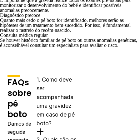
É importante que a grávida realize todos os exames pré-natais para
monitorizar o desenvolvimento do bebé e identificar possíveis
anomalias precocemente.
Diagnóstico precoce
Quanto mais cedo o pé boto for identificado, melhores serão as
hipóteses de um tratamento bem-sucedido. Por isso, é fundamental
realizar o rastreio do recém-nascido.
Consulta médica regular
Se houver histórico familiar de pé boto ou outras anomalias genéticas,
é aconselhável consultar um especialista para avaliar o risco.
1. Como deve
FAQs
ser
sobre
acompanhada
pé
uma gravidez
boto
em caso de pé
boto?
Damos de
seguida
2. Quais são os