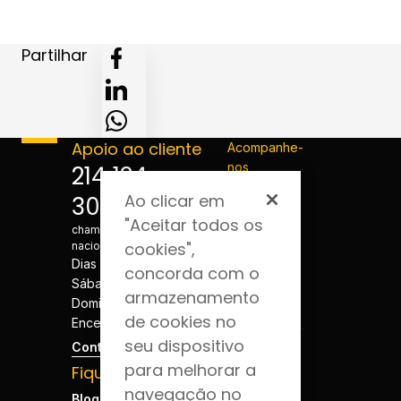
Partilhar
Apoio ao cliente
Acompanhe-
nos
214 124
Ao clicar em
300
*Custo de
"Aceitar todos os
chamada para a rede fixa
cookies",
nacional
Dias úteis - 08h às 20h
concorda com o
Sábados - 08h às 20h
armazenamento
Domingos e Feriados -
de cookies no
Encerrado
seu dispositivo
Contactos
para melhorar a
Fique por dentro
navegação no
Blog da Saúde