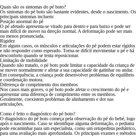
Quais são os sintomas do pé boto?
Os sintomas do pé boto são bastante evidentes, desde o nascimento. Os
principais sintomas incluem:
Posição anormal do pé
O pé afetado apresenta-se virado para dentro e para baixo e pode ser
mais difícil de mover na direção normal. A deformação pode ser mais
ou menos pronunciada.
Rigidez
Em alguns casos, os músculos e articulações do pé podem estar rígidos
e não responder como esperado. Torna-se difícil movimentar o pé e há
desconforto quando se tenta reposicionar.
Limitação de mobilidade
Quando não tratado, o pé boto pode limitar a capacidade da criança de
se mover normalmente e afetar a sua capacidade de gatinhar ou andar.
Em consequência, a criança pode desenvolver problemas de equilíbrio
e coordenação motora.
Diferença de comprimento dos membros
Nos casos mais graves, o pé boto pode afetar o crescimento do pé e
apresentar uma diferença de comprimento entre os membros.
Geralmente, coexistem problemas de alinhamento e dor nas
articulações.
Como é feito o diagnóstico do pé boto?
O diagnóstico do pé boto começa pela observação do pé do bebé, logo
após o nascimento. Caso se identifique alguma deformação, o
pediatra
pode encaminhar para um especialista, como um
ortopedista pediátrico
,
para uma avaliação mais aprofundada. Os principais exames e métodos