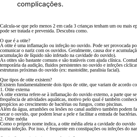
complicações.
Calcula-se que pelo menos 2 em cada 3 crianças tenham um ou mais epis
pode ser tratada e prevenida. Descubra como.
O que é a otite?
A otite é uma inflamação ou infeção no ouvido. Pode ser provocada po
comunicar o nariz com os ouvidos. Geralmente, causa dor e acumulação 
acumulação de líquido não infetado na cavidade do ouvido).
As otites são bastante comuns e são tratáveis com ajuda clínica. Con
temporária da audição, fluidos persistentes no ouvido e infeções cícli
estruturas próximas do ouvido (ex: mastoidite, paralisia facial).
Que tipos de otite existem?
Existem fundamentalmente dois tipos de otite, que variam de acordo co
1. Otite externa
A otite externa refere-se à inflamação do ouvido externo, a parte que 
frequência de atividades aquáticas, motivo pelo qual é também conhe
propícios ao crescimento de bactérias ou fungos, como piscinas.
Além da água, arranhões ou lesões no canal auditivo também podem faci
secar o ouvido, que podem lesar a pele e facilitar a entrada de bactérias
2. Otite média
Como o próprio nome indica, a otite média afeta a cavidade do ouvido
numa infeção. Por isso, é frequente em constipações ou infeções do nar