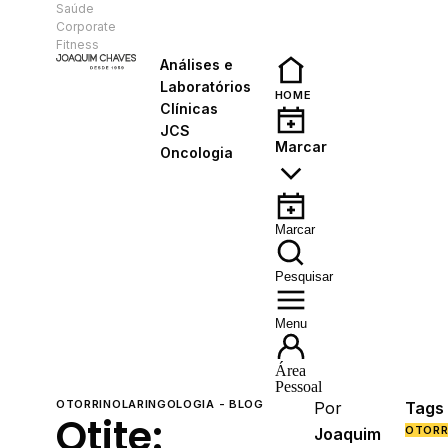
Saúde
PT
Corporate
Fitness
Análises e
Laboratórios
HOME
Clínicas
JCS
Marcar
Oncologia
Marcar
Pesquisar
Menu
Área
Pessoal
OTORRINOLARINGOLOGIA - BLOG
Por
Tags
Otite:
OTORR
Joaquim