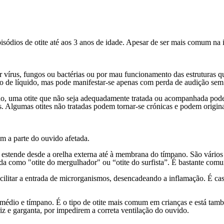
ódios de otite até aos 3 anos de idade. Apesar de ser mais comum na in
r vírus, fungos ou bactérias ou por mau funcionamento das estruturas
de líquido, mas pode manifestar-se apenas com perda de audição sem dor
tudo, uma otite que não seja adequadamente tratada ou acompanhada pod
cas. Algumas otites não tratadas podem tornar-se crónicas e podem origi
m a parte do ouvido afetada.
se estende desde a orelha externa até à membrana do tímpano. São vários
cida como "otite do mergulhador" ou “otite do surfista”. É bastante 
litar a entrada de microrganismos, desencadeando a inflamação. É caso
.
 médio e tímpano. É o tipo de otite mais comum em crianças e está ta
iz e garganta, por impedirem a correta ventilação do ouvido.