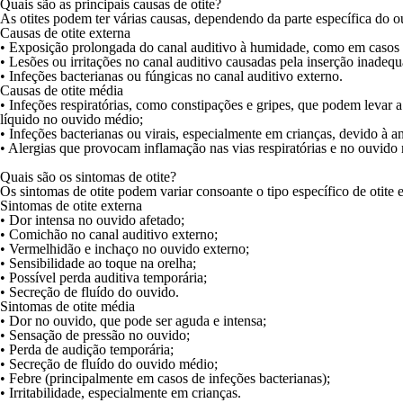
Quais são as principais causas de otite?
As otites podem ter várias causas, dependendo da parte específica do o
Causas de otite externa
• Exposição prolongada do canal auditivo à humidade, como em casos 
• Lesões ou irritações no canal auditivo causadas pela inserção inadeq
• Infeções bacterianas ou fúngicas no canal auditivo externo.
Causas de otite média
• Infeções respiratórias, como constipações e
gripes
, que podem levar a
líquido no ouvido médio;
• Infeções bacterianas ou virais, especialmente em crianças, devido à a
• Alergias que provocam inflamação nas vias respiratórias e no ouvido
Quais são os sintomas de otite?
Os sintomas de otite podem variar consoante o tipo específico de otite e
Sintomas de otite externa
• Dor intensa no ouvido afetado;
• Comichão no canal auditivo externo;
• Vermelhidão e inchaço no ouvido externo;
• Sensibilidade ao toque na orelha;
• Possível perda auditiva temporária;
• Secreção de fluído do ouvido.
Sintomas de otite média
• Dor no ouvido, que pode ser aguda e intensa;
• Sensação de pressão no ouvido;
• Perda de audição temporária;
• Secreção de fluído do ouvido médio;
• Febre (principalmente em casos de infeções bacterianas);
• Irritabilidade, especialmente em crianças.