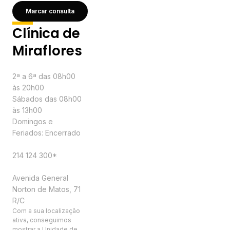
Marcar consulta
Clínica de
Miraflores
Horário
2ª a 6ª das 08h00
às 20h00
Sábados das 08h00
às 13h00
Domingos e
Feriados: Encerrado
Contactos
214 124 300*
Morada
Avenida General
Norton de Matos, 71
R/C
Com a sua localização
ativa, conseguimos
mostrar a Unidade de