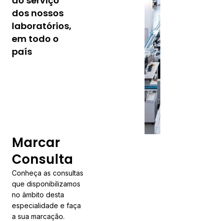
ao serviço
eficaz, às
dos nossos
necessidades
laboratórios,
laboratoriais em
em todo o
todo país, com o
apoio do nosso
país
laboratório CORE,
sustentado em
tecnologia de
última geração e os
mais qualificados
profissionais.
Conhecer Laboratório
Marcar
Consulta
Conheça as consultas
que disponibilizamos
no âmbito desta
especialidade e faça
a sua marcação.