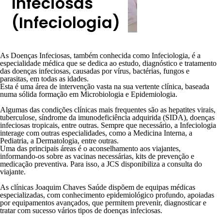
Infeciosas
(Infeciologia)
As
Doenças Infeciosas
, também conhecida como
Infeciologia
, é a
especialidade médica que se dedica ao estudo, diagnóstico e tratamento
das
doenças infeciosas
, causadas por
vírus, bactérias, fungos e
parasitas
, em todas as idades.
Esta é uma área de intervenção vasta na sua vertente clínica, baseada
numa sólida formação em
Microbiologia e Epidemiologia
.
Algumas das condições clínicas mais frequentes são as
hepatites virais
,
tuberculose
,
síndrome da imunodeficiência adquirida (SIDA)
,
doenças
infeciosas tropicais
, entre outras. Sempre que necessário, a Infeciologia
interage com outras especialidades, como a
Medicina Interna
, a
Pediatria
, a
Dermatologia
, entre outras.
Uma das principais áreas é o aconselhamento aos viajantes,
informando-os sobre as vacinas necessárias,
kits de prevenção e
medicação preventiva
. Para isso, a JCS disponibiliza a
consulta do
viajante
.
As
clínicas
Joaquim Chaves Saúde dispõem de equipas médicas
especializadas, com conhecimento epidemiológico profundo, apoiadas
por
equipamentos
avançados, que permitem prevenir, diagnosticar e
tratar com sucesso vários tipos de doenças infeciosas.