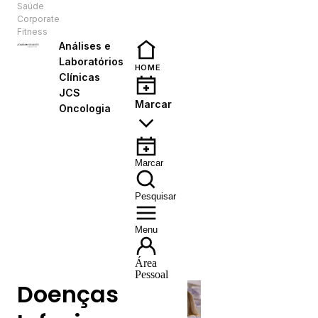
Saúde
PT
Corporate
Fitness
Análises e
Laboratórios
HOME
Clínicas
JCS
Marcar
Oncologia
Marcar
Pesquisar
Menu
Área
Pessoal
Doenças