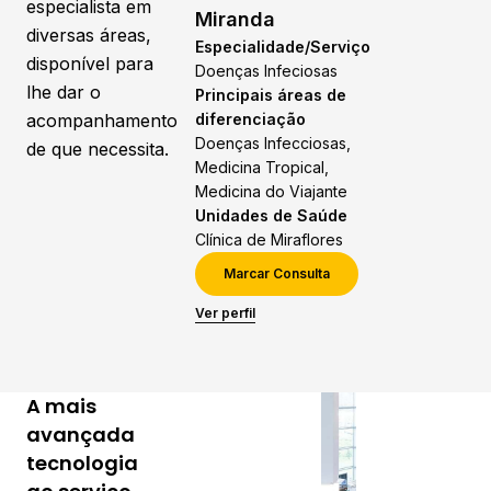
especialista em
Miranda
diversas áreas,
Especialidade/Serviço
disponível para
Doenças Infeciosas
lhe dar o
Principais áreas de
acompanhamento
diferenciação
Doenças Infecciosas,
de que necessita.
Medicina Tropical,
Medicina do Viajante
Unidades de Saúde
Clínica de Miraflores
Marcar Consulta
Ver perfil
A
mais
Estamos
preparados para
avançada
responder, de
tecnologia
forma rápida e