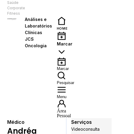
Saúde
PT
Corporate
Fitness
Análises e
Laboratórios
HOME
Clínicas
JCS
Marcar
Oncologia
Marcar
Pesquisar
Menu
Área
Pessoal
Médico
Serviços
Andréa
Videoconsulta