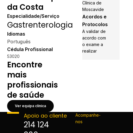
Clínica de
da Costa
Moscavide
Especialidade/Serviço
Acordos e
Gastrenterologia
Protocolos
A validar de
Idiomas
acordo com
Português
o exame a
Cédula Profissional
realizar
53020
Encontre
mais
profissionais
de saúde
Ver equipa clínica
Apoio ao cliente
Acompanhe-
nos
214 124