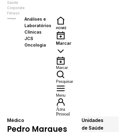
Saúde
PT
Corporate
Fitness
Análises e
Laboratórios
HOME
Clínicas
JCS
Marcar
Oncologia
Marcar
Pesquisar
Menu
Área
Pessoal
Médico
Unidades
Pedro Marques
de Saúde