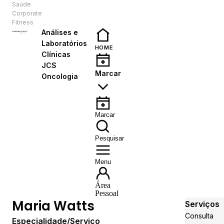
Saúde
PT
Corporate
Fitness
Análises e
Laboratórios
HOME
Clínicas
JCS
Marcar
Oncologia
Marcar
Pesquisar
Menu
Área
Pessoal
Maria Watts
Serviços
Consulta
Especialidade/Serviço