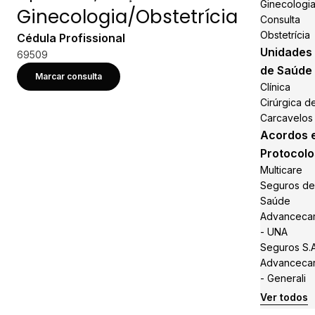
Ginecologi
Ginecologia/Obstetrícia
Consulta
Obstetrícia
Cédula Profissional
Unidades
69509
de Saúde
Marcar consulta
Clínica
Cirúrgica d
Carcavelos
Acordos 
Protocolo
Multicare
Seguros de
Saúde
Advanceca
- UNA
Seguros S.A
Advanceca
- Generali
Ver todos