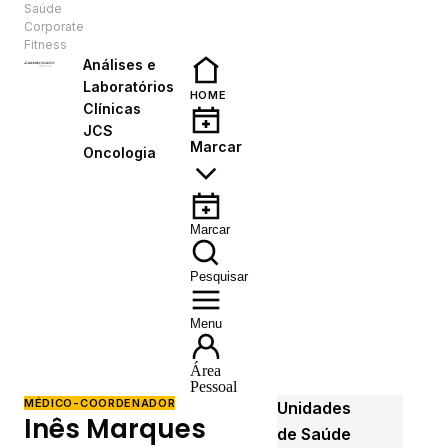
Saúde
PT
Corporate
Fitness
Análises e
Laboratórios
HOME
Clínicas
JCS
Marcar
Oncologia
Marcar
Pesquisar
Menu
Área
Pessoal
MÉDICO-COORDENADOR
Unidades
Inês Marques
de Saúde