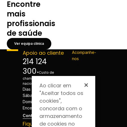
Encontre
mais
profissionais
de saúde
Ver equipa clínica
Apoio ao cliente
Acompanhe-
nos
214 124
300
*Custo de
chamada para a rede fixa
nacional
Ao clicar em
Dias úteis - 08h às 20h
"Aceitar todos os
Sábados - 08h às 20h
cookies",
Domingos e Feriados -
concorda com o
Encerrado
armazenamento
Contactos
Fique por dentro
de cookies no