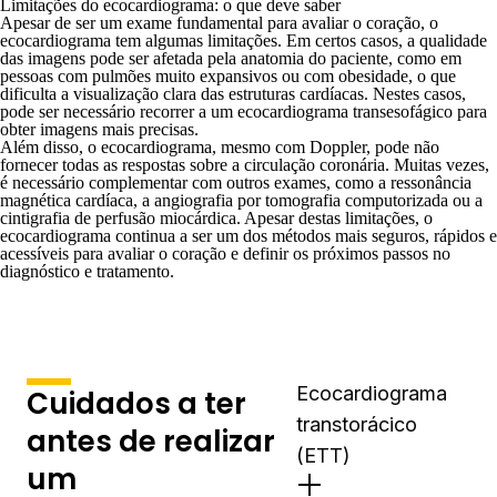
Limitações do ecocardiograma: o que deve saber
Apesar de ser um exame fundamental para avaliar o coração, o
ecocardiograma tem algumas limitações. Em certos casos, a qualidade
das imagens pode ser afetada pela anatomia do paciente, como em
pessoas com pulmões muito expansivos ou com
obesidade
, o que
dificulta a visualização clara das estruturas cardíacas. Nestes casos,
pode ser necessário recorrer a um ecocardiograma transesofágico para
obter imagens mais precisas.
Além disso, o ecocardiograma, mesmo com Doppler, pode não
fornecer todas as respostas sobre a circulação coronária. Muitas vezes,
é necessário complementar com outros exames, como a
ressonância
magnética
cardíaca, a angiografia por tomografia computorizada ou a
cintigrafia de perfusão miocárdica. Apesar destas limitações, o
ecocardiograma continua a ser um dos métodos mais seguros, rápidos e
acessíveis para avaliar o coração e definir os próximos passos no
diagnóstico e tratamento.
Ecocardiograma
Cuidados a ter
transtorácico
antes de realizar
(ETT)
um