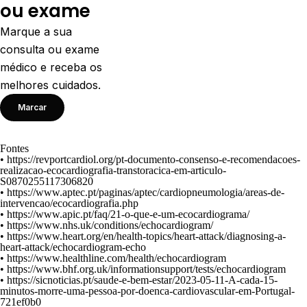
ou exame
Marque a sua
consulta ou exame
médico e receba os
melhores cuidados.
Marcar
Fontes
•
https://revportcardiol.org/pt-documento-consenso-e-recomendacoes-
realizacao-ecocardiografia-transtoracica-em-articulo-
S0870255117306820
•
https://www.aptec.pt/paginas/aptec/cardiopneumologia/areas-de-
intervencao/ecocardiografia.php
•
https://www.apic.pt/faq/21-o-que-e-um-ecocardiograma/
•
https://www.nhs.uk/conditions/echocardiogram/
•
https://www.heart.org/en/health-topics/heart-attack/diagnosing-a-
heart-attack/echocardiogram-echo
•
https://www.healthline.com/health/echocardiogram
•
https://www.bhf.org.uk/informationsupport/tests/echocardiogram
•
https://sicnoticias.pt/saude-e-bem-estar/2023-05-11-A-cada-15-
minutos-morre-uma-pessoa-por-doenca-cardiovascular-em-Portugal-
721ef0b0