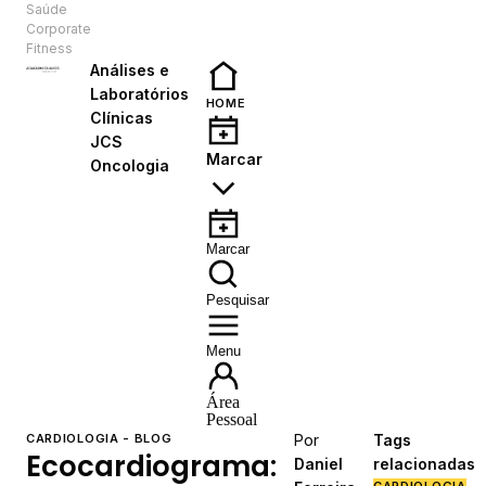
Saúde
PT
Corporate
Fitness
Análises e
Laboratórios
HOME
Clínicas
JCS
Marcar
Oncologia
Marcar
Pesquisar
Menu
Área
Pessoal
CARDIOLOGIA - BLOG
Por
Tags
Ecocardiograma:
Daniel
relacionadas