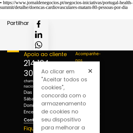
•
https://www.jornaldenegocios.pt/negocios-iniciativas/portugal-health-
summit/detalhe/doencas-cardiovasculares-matam-80-pessoas-por-dia
Partilhar
Apoio ao cliente
Acompanhe-
nos
214 124
Ao clicar em
300
*Custo de
"Aceitar todos os
chamada para a rede fixa
cookies",
nacional
Dias úteis - 08h às 20h
concorda com o
Sábados - 08h às 20h
armazenamento
Domingos e Feriados -
de cookies no
Encerrado
seu dispositivo
Contactos
para melhorar a
Fique por dentro