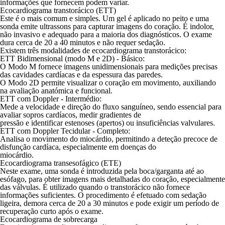
informações que fornecem podem variar.
Ecocardiograma transtorácico (ETT)
Este é o mais comum e simples. Um gel é aplicado no peito e uma
sonda emite ultrassons para capturar imagens do coração. É indolor,
não invasivo e adequado para a maioria dos diagnósticos. O exame
dura cerca de 20 a 40 minutos e não requer sedação.
Existem três modalidades de ecocardiograma transtorácico:
ETT Bidimensional (modo M e 2D) - Básico
:
O Modo M fornece imagens unidimensionais para medições precisas
das cavidades cardíacas e da espessura das paredes.
O Modo 2D permite visualizar o coração em movimento, auxiliando
na avaliação anatómica e funcional.
ETT com Doppler - Intermédio
:
Mede a velocidade e direção do fluxo sanguíneo, sendo essencial para
avaliar sopros cardíacos, medir gradientes de
pressão e identificar estenoses (apertos) ou insuficiências valvulares.
ETT com Doppler Tecidular - Completo
:
Analisa o movimento do miocárdio, permitindo a deteção precoce de
disfunção cardíaca, especialmente em doenças do
miocárdio.
Ecocardiograma transesofágico (ETE)
Neste exame, uma sonda é introduzida pela boca/garganta até ao
esófago, para obter imagens mais detalhadas do coração, especialmente
das válvulas. É utilizado quando o transtorácico não fornece
informações suficientes. O procedimento é efetuado com sedação
ligeira, demora cerca de 20 a 30 minutos e pode exigir um período de
recuperação curto após o exame.
Ecocardiograma de sobrecarga