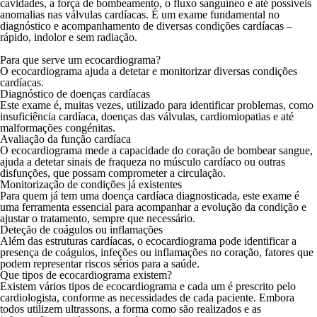
cavidades, a força de bombeamento, o fluxo sanguíneo e até possíveis
anomalias nas válvulas cardíacas. É um exame fundamental no
diagnóstico e acompanhamento de diversas condições cardíacas –
rápido, indolor e sem radiação.
Para que serve um ecocardiograma?
O ecocardiograma ajuda a detetar e monitorizar diversas condições
cardíacas.
Diagnóstico de doenças cardíacas
Este exame é, muitas vezes, utilizado para identificar problemas, como
insuficiência cardíaca, doenças das válvulas, cardiomiopatias e até
malformações congénitas.
Avaliação da função cardíaca
O ecocardiograma mede a capacidade do coração de bombear sangue,
ajuda a detetar sinais de fraqueza no músculo cardíaco ou outras
disfunções, que possam comprometer a circulação.
Monitorização de condições já existentes
Para quem já tem uma doença cardíaca diagnosticada, este exame é
uma ferramenta essencial para acompanhar a evolução da condição e
ajustar o tratamento, sempre que necessário.
Deteção de coágulos ou inflamações
Além das estruturas cardíacas, o ecocardiograma pode identificar a
presença de coágulos, infeções ou inflamações no coração, fatores que
podem representar riscos sérios para a saúde.
Que tipos de ecocardiograma existem?
Existem vários tipos de ecocardiograma e cada um é prescrito pelo
cardiologista
, conforme as necessidades de cada paciente. Embora
todos utilizem ultrassons, a forma como são realizados e as