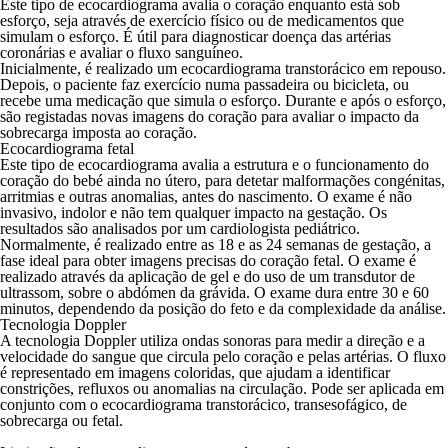
Este tipo de ecocardiograma avalia o coração enquanto está sob
esforço, seja através de exercício físico ou de medicamentos que
simulam o esforço. É útil para diagnosticar doença das artérias
coronárias e avaliar o fluxo sanguíneo.
Inicialmente, é realizado um ecocardiograma transtorácico em repouso.
Depois, o paciente faz exercício numa passadeira ou bicicleta, ou
recebe uma medicação que simula o esforço. Durante e após o esforço,
são registadas novas imagens do coração para avaliar o impacto da
sobrecarga imposta ao coração.
Ecocardiograma fetal
Este tipo de ecocardiograma avalia a estrutura e o funcionamento do
coração do bebé ainda no útero, para detetar malformações congénitas,
arritmias e outras anomalias, antes do nascimento. O exame é não
invasivo, indolor e não tem qualquer impacto na gestação. Os
resultados são analisados por um
cardiologista pediátrico
.
Normalmente, é realizado entre as 18 e as 24 semanas de gestação, a
fase ideal para obter imagens precisas do coração fetal. O exame é
realizado através da aplicação de gel e do uso de um transdutor de
ultrassom, sobre o abdómen da grávida. O exame dura entre 30 e 60
minutos, dependendo da posição do feto e da complexidade da análise.
Tecnologia Doppler
A tecnologia Doppler utiliza ondas sonoras para medir a direção e a
velocidade do sangue que circula pelo coração e pelas artérias. O fluxo
é representado em imagens coloridas, que ajudam a identificar
constrições, refluxos ou anomalias na circulação. Pode ser aplicada em
conjunto com o ecocardiograma transtorácico, transesofágico, de
sobrecarga ou fetal.