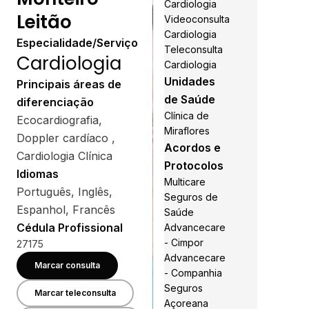
Cardiologia
Leitão
Videoconsulta
Cardiologia
Especialidade/Serviço
Teleconsulta
Cardiologia
Cardiologia
Unidades
Principais áreas de
de Saúde
diferenciação
Clínica de
Ecocardiografia,
Miraflores
Doppler cardíaco ,
Acordos e
Cardiologia Clínica
Protocolos
Idiomas
Multicare
Português, Inglês,
Seguros de
Espanhol, Francês
Saúde
Cédula Profissional
Advancecare
- Cimpor
27175
Advancecare
Marcar consulta
- Companhia
Seguros
Marcar teleconsulta
Açoreana