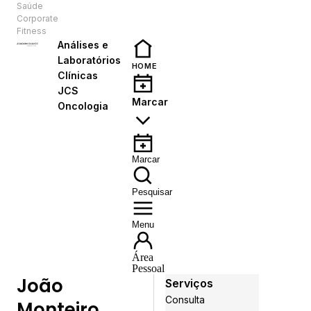
Saúde
PT
Corporate
Fitness
Análises e
Laboratórios
HOME
Clínicas
JCS
Marcar
Oncologia
Marcar
Pesquisar
Menu
Área
Pessoal
João
Serviços
Consulta
Monteiro