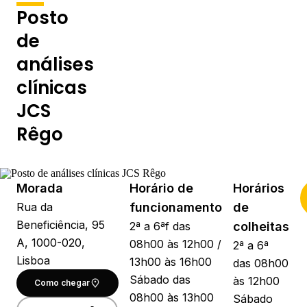
Posto
de
análises
clínicas
JCS
Rêgo
Morada
Horário de
Horários
Rua da
funcionamento
de
Beneficiência, 95
2ª a 6ªf das
colheitas
A, 1000-020,
08h00 às 12h00 /
2ª a 6ª
Lisboa
13h00 às 16h00
das 08h00
Sábado das
às 12h00
Como chegar
08h00 às 13h00
Sábado