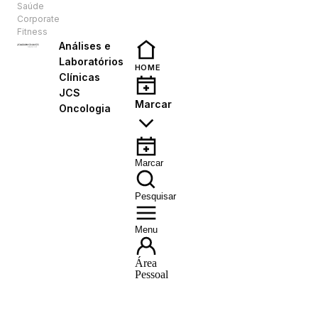
Saúde
PT
Corporate
Fitness
Análises e
Laboratórios
HOME
Clínicas
JCS
Marcar
Oncologia
Marcar
Pesquisar
Menu
Área
Pessoal