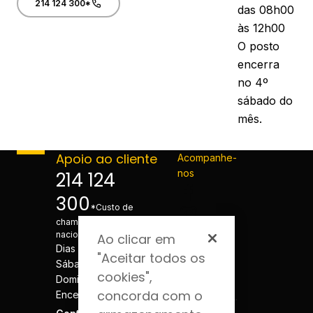
214 124 300*
das 08h00
às 12h00
O posto
encerra
no 4º
sábado do
mês.
Apoio ao cliente
Acompanhe-
nos
214 124
300
*Custo de
chamada para a rede fixa
nacional
Ao clicar em
Dias úteis - 08h às 20h
"Aceitar todos os
Sábados - 08h às 20h
cookies",
Domingos e Feriados -
concorda com o
Encerrado