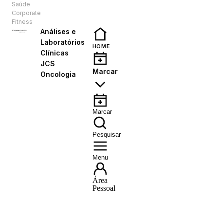
Saúde
PT
Corporate
Fitness
Análises e
Laboratórios
HOME
Clínicas
JCS
Marcar
Oncologia
Marcar
Pesquisar
Menu
Área
Pessoal