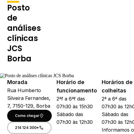
Posto
de
análises
clínicas
JCS
Borba
Morada
Horário de
Horários de
Rua Humberto
funcionamento
colheitas
Silveira Fernandes,
2ªf a 6ªf das
2ª a 6ª das
7, 7150-129, Borba
07h30 às 15h30
07h30 às 12h
Sábado das
Sábado das
Como chegar
07h30 às 12h30
07h30 às 12h
214 124 300*
Informamos o