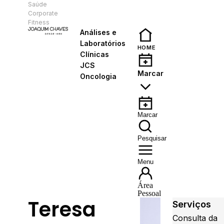
Saúde
PT
Corporate
Fitness
Análises e
Laboratórios
HOME
Clínicas
JCS
Marcar
Oncologia
Marcar
Pesquisar
Menu
Área
Pessoal
Teresa
Serviços
Consulta da