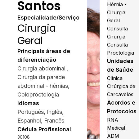
Santos
Hérnia -
Cirurgia
Especialidade/Serviço
Geral
Cirurgia
Consulta
Geral
Cirurgia
Consulta
Principais áreas de
Proctologia
diferenciação
Unidades
Cirurgia abdominal ,
de Saúde
Cirurgia da parede
Clínica
abdominal - hérnias,
Cirúrgica de
Coloproctologia
Carcavelos
Acordos e
Idiomas
Protocolos
Português, Inglês,
RNA
Espanhol, Francês
Medical
Cédula Profissional
ADM
30108