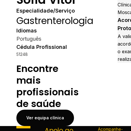
Clínic
Especialidade/Serviço
Mosca
Gastrenterologia
Acor
Prot
Idiomas
A vali
Português
acord
Cédula Profissional
o exa
51248
realiz
Encontre
mais
profissionais
de saúde
Ver equipa clínica
Apoio ao
Acompanhe-