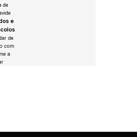
a de
vide
dos e
ocolos
dar de
o com
me a
ar