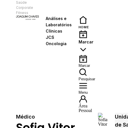
Saúde
PT
Corporate
Fitness
Análises e
Laboratórios
HOME
Clínicas
JCS
Marcar
Oncologia
Marcar
Pesquisar
Menu
Área
Pessoal
Médico
Unid
Sofia Vitor
de S