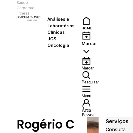
Saúde
PT
Corporate
Fitness
Análises e
Laboratórios
HOME
Clínicas
JCS
Marcar
Oncologia
Marcar
Pesquisar
Menu
Área
Pessoal
Rogério C
Serviços
Consulta