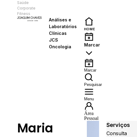
Saúde
PT
Corporate
Fitness
Análises e
Laboratórios
HOME
Clínicas
JCS
Marcar
Oncologia
Marcar
Pesquisar
Menu
Área
Pessoal
Maria
Serviços
Consulta