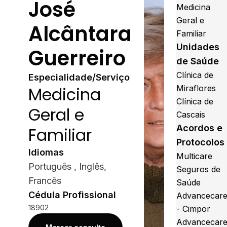
José
Medicina
Geral e
Alcântara
Familiar
Unidades
Guerreiro
de Saúde
Clínica de
Especialidade/Serviço
Medicina
Miraflores
Clínica de
Geral e
Cascais
Acordos e
Familiar
Protocolos
Idiomas
Multicare
Português , Inglês,
Seguros de
Francês
Saúde
Cédula Profissional
Advancecar
18902
- Cimpor
Advancecar