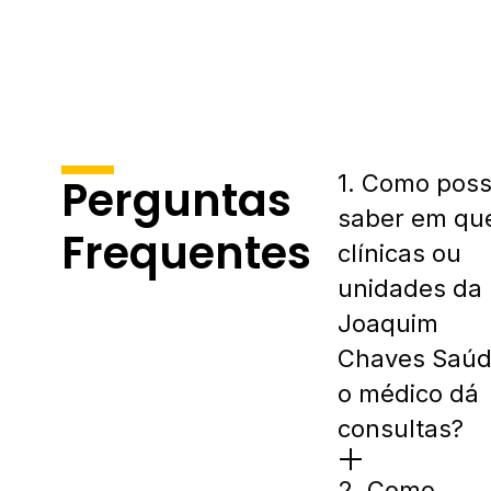
1. Como pos
Perguntas
saber em qu
Frequentes
clínicas ou
unidades da
Joaquim
Chaves Saú
o médico dá
consultas?
2. Como