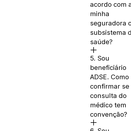
acordo com 
minha
seguradora 
subsistema 
saúde?
5. Sou
beneficiário
ADSE. Como
confirmar se
consulta do
médico tem
convenção?
6. Sou