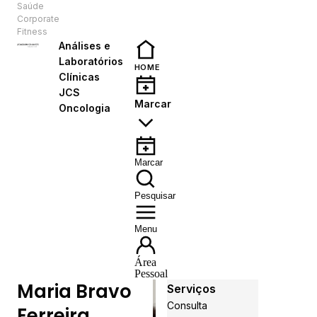
Saúde
PT
Corporate
Fitness
Análises e
Laboratórios
HOME
Clínicas
JCS
Marcar
Oncologia
Marcar
Pesquisar
Menu
Área
Pessoal
Maria Bravo
Serviços
Consulta
Ferreira