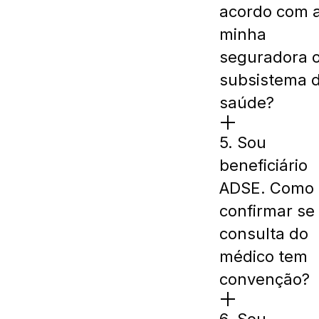
acordo com 
minha
seguradora 
subsistema 
saúde?
5. Sou
beneficiário
ADSE. Como
confirmar se
consulta do
médico tem
convenção?