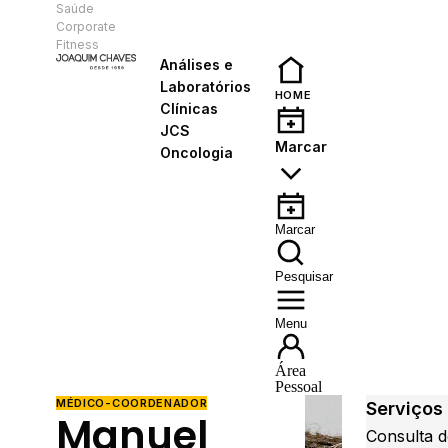
Saúde
PT
Corporate
Fitness
Análises e
Laboratórios
HOME
Clínicas
JCS
Marcar
Oncologia
Marcar
Pesquisar
Menu
Área
Pessoal
MÉDICO-COORDENADOR
Serviços
Manuel
Consulta 