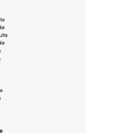
ta
ia
ulta
ia
s
e
de
s
e