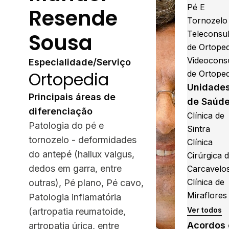
Pé E
Resende
Tornozelo
Sousa
Teleconsul
de Ortoped
Videocons
Especialidade/Serviço
Ortopedia
de Ortoped
Unidade
Principais áreas de
de Saúd
diferenciação
Clínica de
Patologia do pé e
Sintra
tornozelo - deformidades
Clínica
do antepé (hallux valgus,
Cirúrgica 
dedos em garra, entre
Carcavelo
Clínica de
outras), Pé plano, Pé cavo,
Miraflores
Patologia inflamatória
Ver todos
(artropatia reumatoide,
Acordos 
artropatia úrica, entre