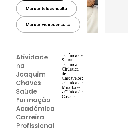
Marcar teleconsulta
Marcar videoconsulta
Atividade
- Clínica de
Sintra;
na
- Clínica
Cirúrgica
Joaquim
de
Carcavelos;
Chaves
- Clínica de
Miraflores;
Saúde
- Clínica de
Cascais.
Formação
Académica
Carreira
Profissional