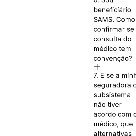
6. Sou
beneficiário
SAMS. Como
confirmar se
consulta do
médico tem
convenção?
7. E se a min
seguradora 
subsistema
não tiver
acordo com 
médico, que
alternativas