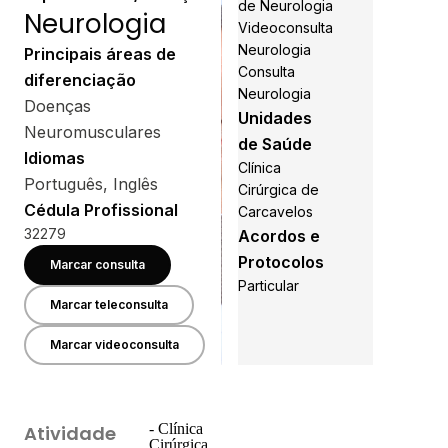
de Neurologia
Neurologia
Videoconsulta
Neurologia
Principais áreas de
Consulta
diferenciação
Neurologia
Doenças
Unidades
Neuromusculares
de Saúde
Idiomas
Clínica
Português, Inglês
Cirúrgica de
Cédula Profissional
Carcavelos
32279
Acordos e
Protocolos
Marcar consulta
Particular
Marcar teleconsulta
Marcar videoconsulta
- Clínica
Atividade
Cirúrgica