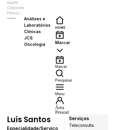
Saúde
PT
Corporate
Fitness
Análises e
Laboratórios
HOME
Clínicas
JCS
Marcar
Oncologia
Marcar
Pesquisar
Menu
Área
Pessoal
Luís Santos
Serviços
Teleconsulta
Especialidade/Serviço