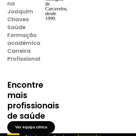
na
de
Carcavelos,
Joaquim
desde
Chaves
1999.
Saúde
Formação
académica
Carreira
Profissional
Encontre
mais
profissionais
de saúde
Ver equipa clínica