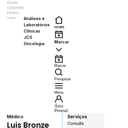
Saúde
PT
Corporate
Fitness
Análises e
Laboratórios
HOME
Clínicas
JCS
Marcar
Oncologia
Marcar
Pesquisar
Menu
Área
Pessoal
Médico
Serviços
Luis Bronze
Consulta