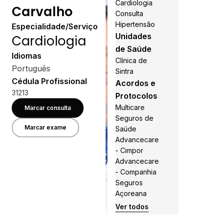
Cardiologia
Carvalho
Consulta
Hipertensão
Especialidade/Serviço
Unidades
Cardiologia
de Saúde
Idiomas
Clínica de
Português
Sintra
Cédula Profissional
Acordos e
31213
Protocolos
Multicare
Marcar consulta
Seguros de
Marcar exame
Saúde
Advancecare
- Cimpor
Advancecare
- Companhia
Seguros
Açoreana
Ver todos