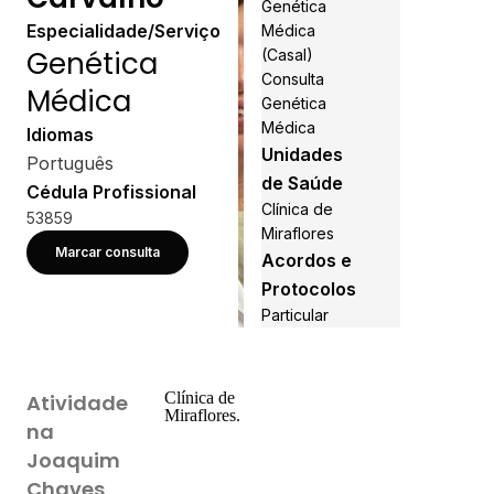
Genética
Especialidade/Serviço
Médica
Genética
(Casal)
Consulta
Médica
Genética
Médica
Idiomas
Unidades
Português
de Saúde
Cédula Profissional
Clínica de
53859
Miraflores
Marcar consulta
Acordos e
Protocolos
Particular
Clínica de
Atividade
Miraflores.
na
Joaquim
Chaves