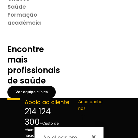
Saúde
Formação
académcia
Encontre
mais
profissionais
de saúde
Ver equipa clínica
Apoio ao cliente
Acompanhe-
nos
214 124
300
*Custo de
chamada para a rede fixa
nacional
Ao clicar em