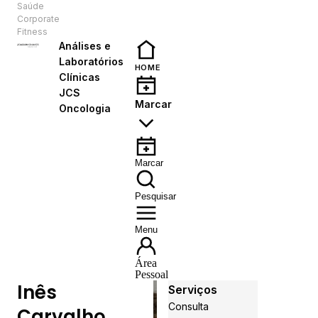
Saúde
PT
Corporate
Fitness
Análises e
Laboratórios
HOME
Clínicas
JCS
Marcar
Oncologia
Marcar
Pesquisar
Menu
Área
Pessoal
Inês
Serviços
Consulta
Carvalho