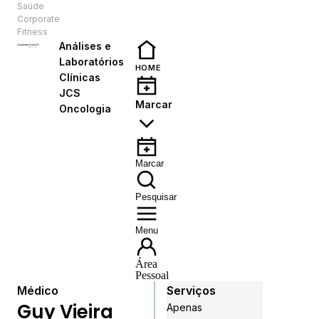
Saúde
PT
Corporate
Fitness
Análises e
Laboratórios
HOME
Clínicas
JCS
Marcar
Oncologia
Marcar
Pesquisar
Menu
Área
Pessoal
Médico
Serviços
Guy Vieira
Apenas