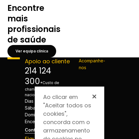
Encontre
mais
profissionais
de saúde
Ver equipa clínica
Apoio ao cliente
Acompanhe-
nos
214 124
300
*Custo de
chamada para a rede fixa
nacional
Ao clicar em
Dias úteis - 08h às 20h
"Aceitar todos os
Sábados - 08h às 20h
cookies",
Domingos e Feriados -
concorda com o
Encerrado
armazenamento
Contactos
Fique por dentro
de cookies no