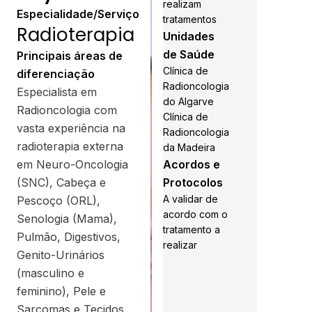
realizam
Especialidade/Serviço
tratamentos
Radioterapia
Unidades
de Saúde
Principais áreas de
Clínica de
diferenciação
Radioncologia
Especialista em
do Algarve
Radioncologia com
Clínica de
vasta experiência na
Radioncologia
radioterapia externa
da Madeira
em Neuro-Oncologia
Acordos e
(SNC), Cabeça e
Protocolos
A validar de
Pescoço (ORL),
acordo com o
Senologia (Mama),
tratamento a
Pulmão, Digestivos,
realizar
Genito-Urinários
(masculino e
feminino), Pele e
Sarcomas e Tecidos