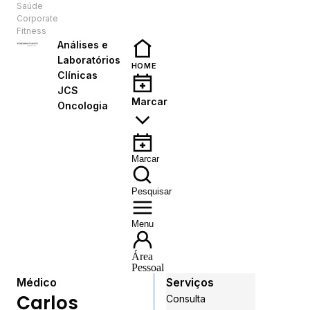
Saúde
PT
Corporate
Fitness
Análises e
Laboratórios
HOME
Clínicas
JCS
Marcar
Oncologia
Marcar
Pesquisar
Menu
Área
Pessoal
Médico
Serviços
Carlos
Consulta