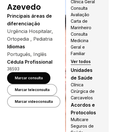
Clínica Geral
Azevedo
Consulta
Avaliação
Principais áreas de
Carta de
diferenciação
Marinheiro
Urgência Hospitalar,
Consulta
Ortopedia , Pediatria
Medicina
Idiomas
Geral e
Familiar
Português, Inglês
Cédula Profissional
Ver todos
38593
Unidades
de Saúde
Marcar consulta
Clínica
Marcar teleconsulta
Cirúrgica de
Carcavelos
Marcar videoconsulta
Acordos e
Protocolos
Multicare
Seguros de