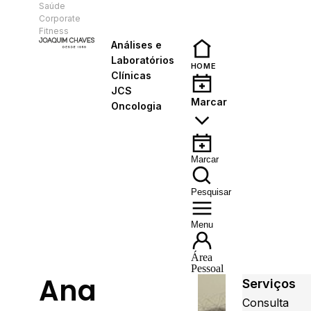
Saúde
PT
Corporate
Fitness
Análises e
Laboratórios
HOME
Clínicas
JCS
Marcar
Oncologia
Marcar
Pesquisar
Menu
Área
Pessoal
Ana
Serviços
Consulta