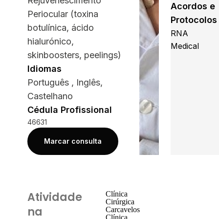
Rejuvenescimento
Acordos e
Periocular (toxina
Protocolos
botulínica, ácido
RNA
hialurónico,
Medical
skinboosters, peelings)
Idiomas
Português , Inglês,
Castelhano
Cédula Profissional
46631
Marcar consulta
Atividade
Clínica
Cirúrgica
na
Carcavelos
Clínica