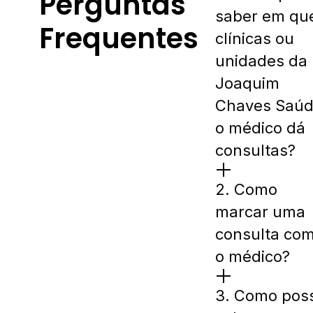
Perguntas
saber em qu
Frequentes
clínicas ou
unidades da
Joaquim
Chaves Saú
o médico dá
consultas?
2. Como
marcar uma
consulta co
o médico?
3. Como pos