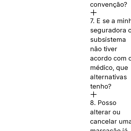
convenção?
7. E se a min
seguradora 
subsistema
não tiver
acordo com 
médico, que
alternativas
tenho?
8. Posso
alterar ou
cancelar um
marcação já