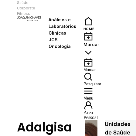
Saúde
PT
Corporate
Fitness
Análises e
Laboratórios
HOME
Clínicas
JCS
Marcar
Oncologia
Marcar
Pesquisar
Menu
Área
Pessoal
Adalgisa
Unidades
de Saúde