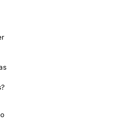
er
as
s?
ao