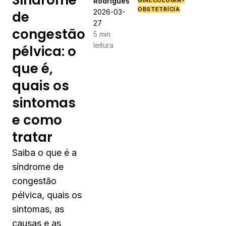
Síndrome
Rodrigues
GINECOLOGIA-
OBSTETRÍCIA
2026-03-
de
27
congestão
5 min
leitura
pélvica: o
que é,
quais os
sintomas
e como
tratar
Saiba o que é a
síndrome de
congestão
pélvica, quais os
sintomas, as
causas e as