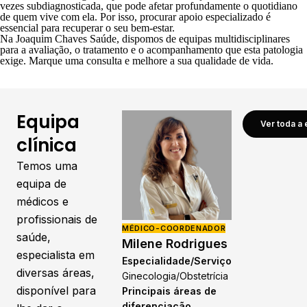
vezes subdiagnosticada, que pode afetar profundamente o quotidiano
de quem vive com ela. Por isso, procurar apoio especializado é
essencial para recuperar o seu bem-estar.
Na
Joaquim Chaves Saúde
, dispomos de equipas multidisciplinares
para a avaliação, o tratamento e o acompanhamento que esta patologia
exige.
Marque uma consulta
e melhore a sua qualidade de vida.
Equipa
Ver toda a 
clínica
Temos uma
equipa de
médicos e
profissionais de
MÉDICO-COORDENADOR
saúde,
Milene Rodrigues
especialista em
Especialidade/Serviço
diversas áreas,
Ginecologia/Obstetrícia
disponível para
Principais áreas de
diferenciação