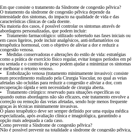
Em que consiste o tratamento da Síndrome de congestão pélvica?
O tratamento da síndrome de congestão pélvica depende da
intensidade dos sintomas, do impacto na qualidade de vida e das
características clínicas de cada doente.
Na maioria dos casos, é possível controlar os sintomas através de
abordagens personalizadas, que podem incluir:
•
Tratamento farmacológico:
utilizado sobretudo nas fases iniciais ou
em casos ligeiros, pode incluir analgésicos, anti-inflamatórios ou
terapêutica hormonal, com o objetivo de aliviar a dor e reduzir a
congestão venosa.
• Medidas conservadoras e alterações do estilo de vida:
estratégias
como a prática de exercício físico regular, evitar longos períodos em pé
ou sentada e o controlo do peso podem ajudar a minimizar os sintomas
e melhorar o retorno venoso.
• Embolização venosa (tratamento minimamente invasivo):
consiste
num procedimento realizado pela Cirurgia Vascular, no qual as veias
afetadas são ocluídas para reduzir a congestão e aliviar a dor, com
recuperação rápida e sem necessidade de cirurgia aberta.
• Tratamento cirúrgico:
reservado para situações específicas ou
quando outras abordagens não são eficazes, este tratamento envolve a
correção ou remoção das veias afetadas, sendo hoje menos frequente
graças às técnicas minimamente invasivas.
O plano terapêutico deve ser sempre definido por uma equipa médica
especializada, após avaliação clínica e imagiológica, garantindo a
opção mais adequada a cada caso.
Como prevenir a Síndrome de congestão pélvica?
Não é possível prevenir na totalidade a síndrome de congestão pélvica,