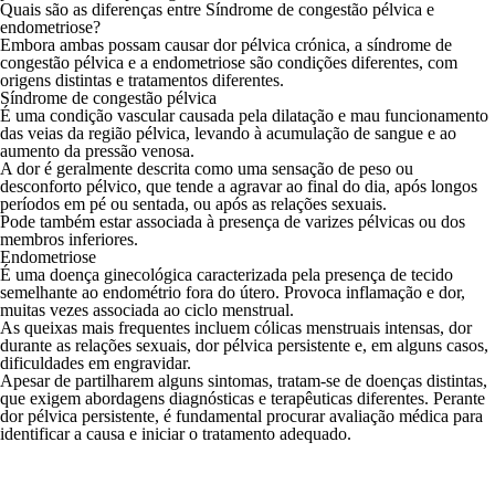
Quais são as diferenças entre Síndrome de congestão pélvica e
endometriose?
Embora ambas possam causar dor pélvica crónica, a síndrome de
congestão pélvica e a endometriose são condições diferentes, com
origens distintas e tratamentos diferentes.
Síndrome de congestão pélvica
É uma condição vascular causada pela dilatação e mau funcionamento
das veias da região pélvica, levando à acumulação de sangue e ao
aumento da pressão venosa.
A dor é geralmente descrita como uma sensação de peso ou
desconforto pélvico, que tende a agravar ao final do dia, após longos
períodos em pé ou sentada, ou após as relações sexuais.
Pode também estar associada à presença de varizes pélvicas ou dos
membros inferiores.
Endometriose
É uma doença ginecológica caracterizada pela presença de tecido
semelhante ao endométrio fora do útero. Provoca inflamação e dor,
muitas vezes associada ao ciclo menstrual.
As queixas mais frequentes incluem cólicas menstruais intensas, dor
durante as relações sexuais, dor pélvica persistente e, em alguns casos,
dificuldades em engravidar.
Apesar de partilharem alguns sintomas, tratam-se de doenças distintas,
que exigem abordagens diagnósticas e terapêuticas diferentes. Perante
dor pélvica persistente, é fundamental procurar
avaliação médica
para
identificar a causa e iniciar o tratamento adequado.