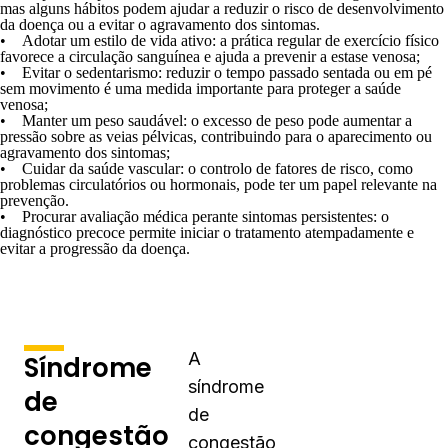
mas alguns hábitos podem ajudar a reduzir o risco de desenvolvimento
da doença ou a evitar o agravamento dos sintomas.
• Adotar um estilo de vida ativo:
a prática regular de exercício físico
favorece a circulação sanguínea e ajuda a prevenir a estase venosa;
• Evitar o sedentarismo:
reduzir o tempo passado sentada ou em pé
sem movimento é uma medida importante para proteger a saúde
venosa;
• Manter um peso saudável:
o excesso de peso pode aumentar a
pressão sobre as veias pélvicas, contribuindo para o aparecimento ou
agravamento dos sintomas;
• Cuidar da saúde vascular:
o controlo de fatores de risco, como
problemas circulatórios ou hormonais, pode ter um papel relevante na
prevenção.
• Procurar avaliação médica perante sintomas persistentes:
o
diagnóstico precoce permite iniciar o tratamento atempadamente e
evitar a progressão da doença.
A
Síndrome
síndrome
de
de
congestão
congestão