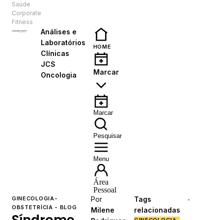
Saúde
PT
Corporate
Fitness
Análises e
Laboratórios
HOME
Clínicas
JCS
Marcar
Oncologia
Marcar
Pesquisar
Menu
Área
Pessoal
GINECOLOGIA-
Por
Tags
OBSTETRÍCIA - BLOG
Milene
relacionadas