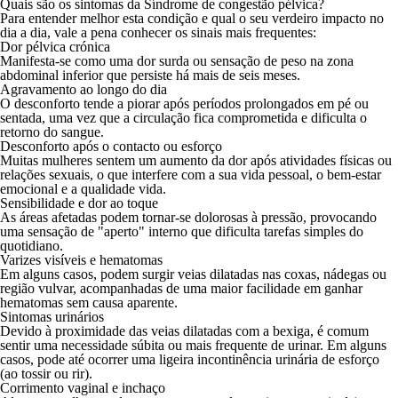
Quais são os sintomas da Síndrome de congestão pélvica?
Para entender melhor esta condição e qual o seu verdeiro impacto no
dia a dia, vale a pena conhecer os sinais mais frequentes:
Dor pélvica crónica
Manifesta-se como uma dor surda ou sensação de peso na zona
abdominal inferior que persiste há mais de seis meses.
Agravamento ao longo do dia
O desconforto tende a piorar após períodos prolongados em pé ou
sentada, uma vez que a circulação fica comprometida e dificulta o
retorno do sangue.
Desconforto após o contacto ou esforço
Muitas mulheres sentem um aumento da dor após atividades físicas ou
relações sexuais, o que interfere com a sua vida pessoal, o bem-estar
emocional e a qualidade vida.
Sensibilidade e dor ao toque
As áreas afetadas podem tornar-se dolorosas à pressão, provocando
uma sensação de "aperto" interno que dificulta tarefas simples do
quotidiano.
Varizes visíveis e hematomas
Em alguns casos, podem surgir veias dilatadas nas coxas, nádegas ou
região vulvar, acompanhadas de uma maior facilidade em ganhar
hematomas sem causa aparente.
Sintomas urinários
Devido à proximidade das veias dilatadas com a bexiga, é comum
sentir uma necessidade súbita ou mais frequente de urinar. Em alguns
casos, pode até ocorrer uma ligeira incontinência urinária de esforço
(ao tossir ou rir).
Corrimento vaginal e inchaço