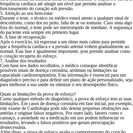
frequência cardíaca até atingir um nível que permita analisar o
funcionamento do coração sob pressão.
5. Atenção ao seu bem-estar
Durante o teste, o técnico ou médico estará atento a qualquer sinal de
desconforto, como dor no peito, falta de ar ou tonturas. Caso sinta algo
fora do normal, o teste pode ser interrompido de imediato. A segurança
do paciente está sempre em primeiro lugar.
6. A fase de recuperação
Após o exercício, irá regressar a um ritmo mais calmo para permitir
que a frequência cardíaca e a pressão arterial voltem gradualmente ao
normal. Esta fase é igualmente importante, pois permite analisar como
o coração recupera do esforço.
7. Análise dos resultados
Com base nos dados recolhidos, o médico consegue identificar
possíveis sinais de doença coronária, arritmias ou limitações na
capacidade cardiorrespiratória. Esta informação é essencial para um
diagnóstico preciso e para definir um plano de ação personalizado, seja
para melhorar a sua saúde ou otimizar o seu desempenho físico.
Quais as limitações da prova de esforço?
Como qualquer método de diagnóstico, a prova de esforço tem as suas
limitações. Em casos de doença coronária em fase inicial, por exemplo,
este exame de Cardiologia pode não detetar pequenas obstruções nas
artérias e originar falsos negativos. Por outro lado, fatores como o
cansaço, a ansiedade ou a medicação em uso podem influenciar os
resultados, levando a falsos positivos que geram preocupação
desnecessária.
Além disso, a prova de esforço avalia o comportamento do coração