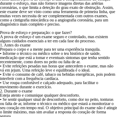
durante o esforço, mas não fornece imagens diretas das artérias
coronárias, o que limita a deteção do grau exato de obstrução. Assim,
este exame deve ser visto como uma ferramenta de primeira linha, que
muitas vezes necessita de ser complementada com outros exames,
como a cintigrafia miocárdica ou a angiografia coronária, para um
diagnóstico mais completo e preciso.
Prova de esforço e preparação: o que fazer?
A prova de esforço é um exame seguro e controlado, mas existem
alguns cuidados essenciais a ter em cada fase do processo.
1. Antes do exame
Prepara o corpo e a mente para ter uma experiência tranquila.
•
Informe o técnico ou médico sobre o teu histórico de saúde
,
medicação que está a tomar e eventuais sintomas que tenha sentido
recentemente, como dores no peito ou falta de ar.
•
Evite refeições pesadas nas horas que antecedem o exame
, mas não
vá em jejum. Uma refeição leve e equilibrada é o ideal.
•
Evite o consumo de café, tabaco ou bebidas energéticas
, pois podem
interferir com a frequência cardíaca.
•
Use roupa confortável e calçado adequado
, para facilitar o
movimento durante o exercício.
2. Durante o exame
Esteja atento e comunique qualquer desconforto.
•
Se sentir qualquer sinal de desconforto
, como dor no peito, tonturas
ou falta de ar, informe o técnico ou médico que estará a monitorizar o
seu coração em tempo real. O objetivo principal do exame não é atingir
o limite máximo, mas sim avaliar a resposta do coração de forma
segura.