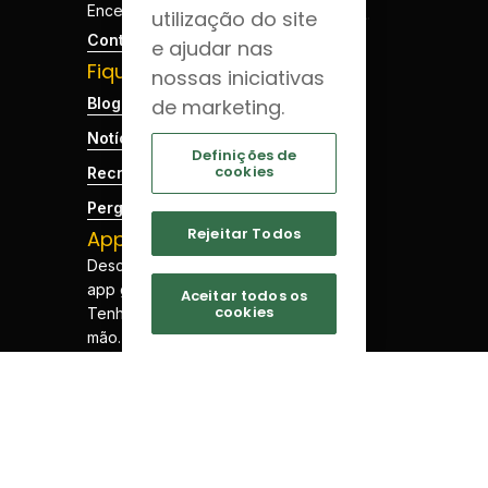
Encerrado
utilização do site
Contactos
e ajudar nas
Fique por dentro
nossas iniciativas
de marketing.
Blog da Saúde
Notícias
Definições de
cookies
Recrutamento
Perguntas Frequentes
Rejeitar Todos
App JCS
Descarregue a nossa
app gratuitamente.
Aceitar todos os
cookies
Tenha a sua saúde à
mão.
©
Termos e Condições
Joaquim