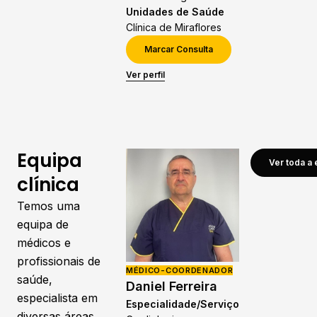
Unidades de Saúde
Clínica de Miraflores
Marcar Consulta
Ver perfil
Equipa
Ver toda a 
clínica
Temos uma
equipa de
médicos e
profissionais de
MÉDICO-COORDENADOR
saúde,
Daniel Ferreira
especialista em
Especialidade/Serviço
diversas áreas,