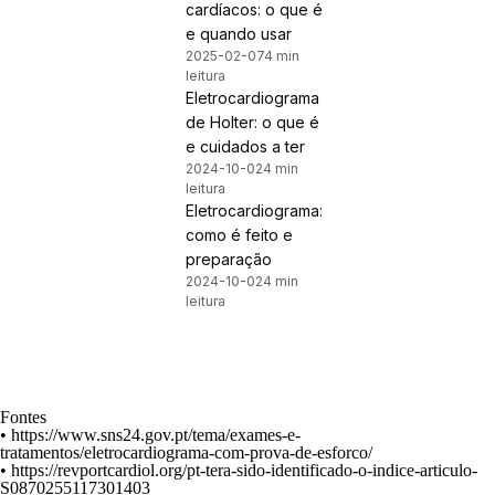
cardíacos: o que é
e quando usar
2025-02-07
4 min
leitura
Eletrocardiograma
de Holter: o que é
e cuidados a ter
2024-10-02
4 min
leitura
Eletrocardiograma:
como é feito e
preparação
2024-10-02
4 min
leitura
Fontes
•
https://www.sns24.gov.pt/tema/exames-e-
tratamentos/eletrocardiograma-com-prova-de-esforco/
•
https://revportcardiol.org/pt-tera-sido-identificado-o-indice-articulo-
S0870255117301403