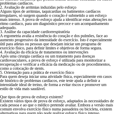
problemas cardíacos.
2. Avaliação de arritmias induzidas pelo esforço
Alguns tipos de arritmias, taquicardias ou batimentos cardíacos
irregulares, só surgem quando o coração é submetido a um esforço
mais intenso. A prova de esforço ajuda a identificar estas alterações no
ritmo cardíaco, para um diagnóstico precoce e um acompanhamento
adequado.
3. Análise da capacidade cardiorrespiratória
A ergometria avalia a resistência do coração e dos pulmões, face ao
aumento progressivo da intensidade do exercício. Isto é especialmente
útil para atletas ou pessoas que desejam iniciar um programa de
exercício físico, para definir limites e objetivos de forma segura.
4. Avaliação da eficácia de tratamentos ou intervenções
Após uma cirurgia cardíaca ou um tratamento para doenças
cardiovasculares, a prova de esforço é utilizada para monitorizar a
recuperação e verificar a eficácia da medicação ou de procedimentos,
como a colocação de stents.
5. Orientação para a prática de exercício físico
Para quem deseja iniciar uma atividade física, especialmente em casos
de histórico de problemas cardíacos, este teste ajuda a definir a
intensidade ideal de treino, de forma a evitar riscos e promover um
estilo de vida mais saudável.
Que tipos de prova de esforço existem?
Existem vários tipos de prova de esforço, adaptados às necessidades de
cada pessoa e ao que o médico pretende avaliar. Embora a versão mais
comum envolva exercício físico numa passadeira ou bicicleta, existem
alternativas para quem não pode realizar esforço físico intenso.