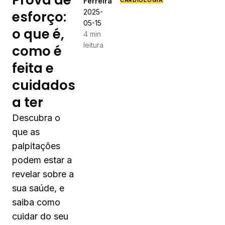
Prova de
Ferreira
CARDIOLOGIA
2025-
esforço:
05-15
o que é,
4 min
leitura
como é
feita e
cuidados
a ter
Descubra o
que as
palpitações
podem estar a
revelar sobre a
sua saúde, e
saiba como
cuidar do seu