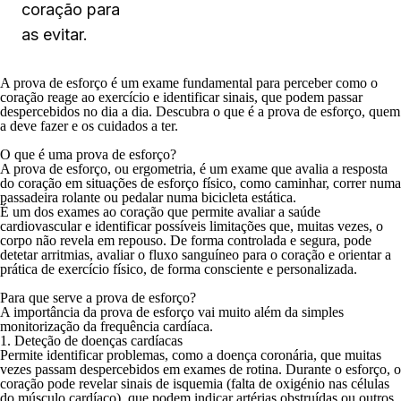
coração para
as evitar.
A prova de esforço é um exame fundamental para perceber como o
coração reage ao exercício e identificar sinais, que podem passar
despercebidos no dia a dia. Descubra o que é a prova de esforço, quem
a deve fazer e os cuidados a ter.
O que é uma prova de esforço?
A prova de esforço, ou ergometria, é um exame que avalia a resposta
do coração em situações de esforço físico, como caminhar, correr numa
passadeira rolante ou pedalar numa bicicleta estática.
É um dos exames ao coração que permite avaliar a saúde
cardiovascular e identificar possíveis limitações que, muitas vezes, o
corpo não revela em repouso. De forma controlada e segura, pode
detetar arritmias, avaliar o fluxo sanguíneo para o coração e orientar a
prática de exercício físico, de forma consciente e personalizada.
Para que serve a prova de esforço?
A importância da prova de esforço vai muito além da simples
monitorização da frequência cardíaca.
1. Deteção de doenças cardíacas
Permite identificar problemas, como a doença coronária, que muitas
vezes passam despercebidos em exames de rotina. Durante o esforço, o
coração pode revelar sinais de isquemia (falta de oxigénio nas células
do músculo cardíaco), que podem indicar artérias obstruídas ou outros