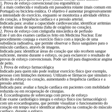
1. Prova de esforço convencional (ou ergométrica)
É a mais conhecida e realizada em passadeira rolante (mais comum em
Portugal) ou bicicleta estática. O objetivo é aumentar progressivamente
a intensidade do exercício, enquanto se monitoriza a atividade elétrica
do coração, a frequência cardíaca e a pressão arterial.
Indicada para: avaliar a capacidade cardiovascular, identificar arritmias
e detetar sinais de isquemia (falta de oxigénio no coração).
2. Prova de esforço com cintigrafia miocárdica de perfusão
Este é um dos exames cardíacos feito em
Medicina Nuclear
. Este
procedimento conjuga o exercício físico com a injeção de uma
substância radioativa, que permite observar o fluxo sanguíneo para o
músculo cardíaco, através de imagens.
Indicada para: identificar áreas do coração que não recebem sangue
suficiente, mesmo durante o esforço, ou para esclarecer o resultado de
provas de esforço convencionais. Pode ser útil para diagnosticar angina
de peito.
3. Prova de esforço farmacológica
Indicado para quem não pode realizar exercício físico (por exemplo,
pessoas com limitações motoras). Utilizam-se fármacos que simulam o
efeito do esforço no coração, aumentando a frequência cardíaca e a
pressão arterial.
Indicada para
: avaliar a função cardíaca em pacientes com mobilidade
reduzida ou em recuperação de cirurgias.
4. Ecocardiograma de sobrecarga com prova de esforço
Este exame cardiológico integra o esforço físico (ou farmacológico)
com um ecocardiograma, que permite visualizar o funcionamento do
coração em tempo real e identificar alterações na contração do músculo
cardíaco, durante o esforço.