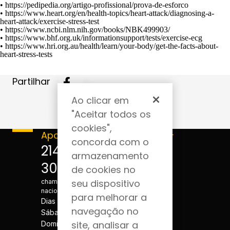
•
https://pedipedia.org/artigo-profissional/prova-de-esforco
•
https://www.heart.org/en/health-topics/heart-attack/diagnosing-a-
heart-attack/exercise-stress-test
•
https://www.ncbi.nlm.nih.gov/books/NBK499903/
•
https://www.bhf.org.uk/informationsupport/tests/exercise-ecg
•
https://www.hri.org.au/health/learn/your-body/get-the-facts-about-
heart-stress-tests
Partilhar
Ao clicar em
"Aceitar todos os
cookies",
Apoio ao cliente
Acompanhe-
concorda com o
nos
214 124
armazenamento
300
de cookies no
*Custo de
seu dispositivo
chamada para a rede fixa
nacional
para melhorar a
Dias úteis - 08h às 20h
navegação no
Sábados - 08h às 20h
site, analisar a
Domingos e Feriados -