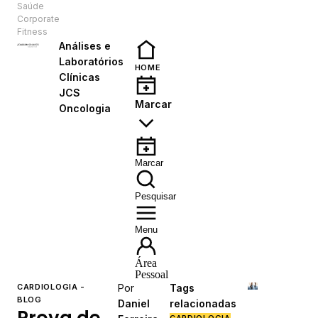
Saúde
PT
Corporate
Fitness
Análises e
Laboratórios
HOME
Clínicas
JCS
Marcar
Oncologia
Marcar
Pesquisar
Menu
Área
Pessoal
CARDIOLOGIA -
Por
Tags
BLOG
Daniel
relacionadas