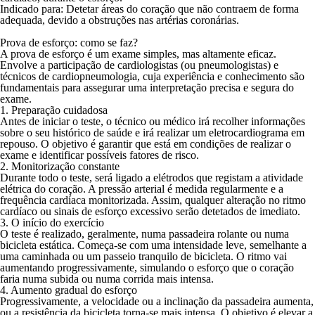
Indicado para
: Detetar áreas do coração que não contraem de forma
adequada, devido a obstruções nas artérias coronárias.
Prova de esforço: como se faz?
A prova de esforço é um exame simples, mas altamente eficaz.
Envolve a participação de
cardiologistas
(ou
pneumologistas
) e
técnicos de cardiopneumologia, cuja experiência e conhecimento são
fundamentais para assegurar uma interpretação precisa e segura do
exame.
1. Preparação cuidadosa
Antes de iniciar o teste, o técnico ou médico irá recolher informações
sobre o seu histórico de saúde e irá realizar um eletrocardiograma em
repouso. O objetivo é garantir que está em condições de realizar o
exame e identificar possíveis fatores de risco.
2. Monitorização constante
Durante todo o teste, será ligado a elétrodos que registam a atividade
elétrica do coração. A pressão arterial é medida regularmente e a
frequência cardíaca monitorizada. Assim, qualquer alteração no ritmo
cardíaco ou sinais de esforço excessivo serão detetados de imediato.
3. O início do exercício
O teste é realizado, geralmente, numa passadeira rolante ou numa
bicicleta estática. Começa-se com uma intensidade leve, semelhante a
uma caminhada ou um passeio tranquilo de bicicleta. O ritmo vai
aumentando progressivamente, simulando o esforço que o coração
faria numa subida ou numa corrida mais intensa.
4. Aumento gradual do esforço
Progressivamente, a velocidade ou a inclinação da passadeira aumenta,
ou a resistência da bicicleta torna-se mais intensa. O objetivo é elevar a