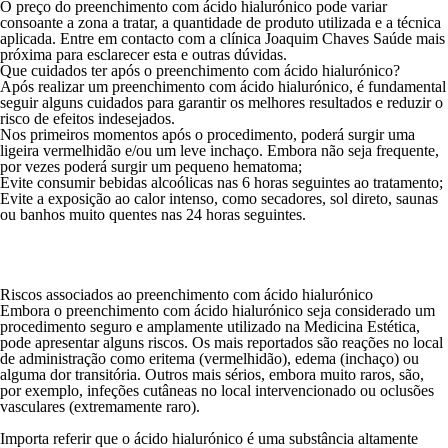
O preço do preenchimento com ácido hialurónico pode variar
consoante a zona a tratar, a quantidade de produto utilizada e a técnica
aplicada. Entre em contacto com a clínica Joaquim Chaves Saúde mais
próxima para esclarecer esta e outras dúvidas.
Que cuidados ter após o preenchimento com ácido hialurónico?
Após realizar um preenchimento com ácido hialurónico, é fundamental
seguir alguns cuidados para garantir os melhores resultados e reduzir o
risco de efeitos indesejados.
Nos primeiros momentos após o procedimento, poderá surgir uma
ligeira vermelhidão e/ou um leve inchaço. Embora não seja frequente,
por vezes poderá surgir um pequeno hematoma;
Evite consumir bebidas alcoólicas nas 6 horas seguintes ao tratamento;
Evite a exposição ao calor intenso, como secadores, sol direto, saunas
ou banhos muito quentes nas 24 horas seguintes.
Riscos associados ao preenchimento com ácido hialurónico
Embora o preenchimento com ácido hialurónico seja considerado um
procedimento seguro e amplamente utilizado na Medicina Estética,
pode apresentar alguns riscos. Os mais reportados são reações no local
de administração como eritema (vermelhidão), edema (inchaço) ou
alguma dor transitória. Outros mais sérios, embora muito raros, são,
por exemplo, infeções cutâneas no local intervencionado ou oclusões
vasculares (extremamente raro).
Importa referir que o ácido hialurónico é uma substância altamente