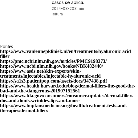
casos se aplica.
2024-08-20
3 min
leitura
Fontes
https://www.vanlennepkliniek.nl/en/treatments/hyaluronic-acid-
filler
https://pmc.ncbi.nlm.nih.gov/articles/PMC9198373/
https://www.ncbi.nlm.nih.gov/books/NBK482440/
https://www.asds.net/skin-experts/skin-
treatments/injectables/injectable-hyaluronic-acid
https://sa1s3.patientpop.com/assets/docs/347438.pdf
https://www.health.harvard.edu/blog/dermal-fillers-the-good-the-
bad-and-the-dangerous-201907152561
https://www.fda.gov/consumers/consumer-updates/dermal-filler-
dos-and-donts-wrinkles-lips-and-more
https://www.hopkinsmedicine.org/health/treatment-tests-and-
therapies/dermal-fillers