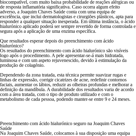
biocompatível, com muito baixa probabilidade de reações alérgicas ou
de resposta inflamatória significativa. Caso ocorra algum efeito
adverso, a Joaquim Chaves Saúde conta com uma equipa de
excelência, que inclui dermatologistas e cirurgiões plásticos, apta para
responder a qualquer situação inesperada. Em última instância, o ácido
hialurónico aplicado poderá ser sempre revertido de forma controlada e
segura após a aplicação de uma enzima específica.
Que resultados esperar depois do preenchimento com ácido
hialurónico?
Os resultados do preenchimento com ácido hialurónico são visíveis
logo após o procedimento. A pele apresentar-se-á mais hidratada,
luminosa e com um aspeto rejuvenescido, devido à estimulação da
produção de colagénio.
Dependendo da zona tratada, esta técnica permite suavizar rugas e
linhas de expressão, corrigir cicatrizes de acne, redefinir contornos
faciais, aumentar os lábios, reduzir as olheiras profundas e melhorar a
definição da mandíbula. A durabilidade dos resultados varia de acordo
com a área tratada, com o tipo de produto utilizado e com o
metabolismo de cada pessoa, podendo manter-se entre 9 e 24 meses.
Preenchimento com ácido hialurónico seguro na Joaquim Chaves
Saúde
Na
Joaquim Chaves Saúde
, colocamos à sua disposição uma equipa