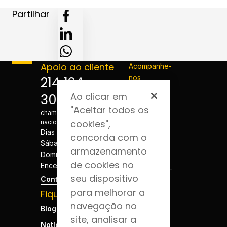
Partilhar
Apoio ao cliente
Acompanhe-
nos
214 124
Ao clicar em
300
*Custo de
"Aceitar todos os
chamada para a rede fixa
cookies",
nacional
Dias úteis - 08h às 20h
concorda com o
Sábados - 08h às 20h
armazenamento
Domingos e Feriados -
de cookies no
Encerrado
seu dispositivo
Contactos
para melhorar a
Fique por dentro
navegação no
Blog da Saúde
site, analisar a
Notícias