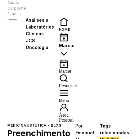
Saúde
PT
Corporate
Fitness
Análises e
Laboratórios
HOME
Clínicas
JCS
Marcar
Oncologia
Marcar
Pesquisar
Menu
Área
Pessoal
MEDICINA ESTÉTICA - BLOG
Por
Tags
Preenchimento
Emanuel
relacionadas