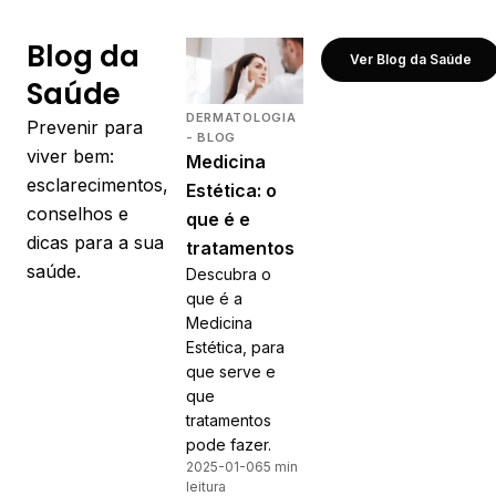
Blog da
Ver Blog da Saúde
Saúde
DERMATOLOGIA
Prevenir para
- BLOG
viver bem:
Medicina
esclarecimentos,
Estética: o
conselhos e
que é e
dicas para a sua
tratamentos
saúde.
Descubra o
que é a
Medicina
Estética, para
que serve e
que
tratamentos
pode fazer.
2025-01-06
5 min
leitura