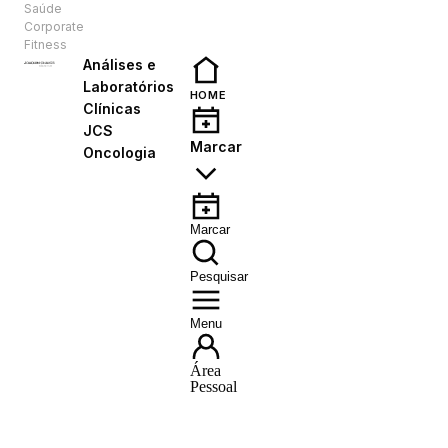
Saúde
PT
Corporate
Fitness
Análises e
Laboratórios
HOME
Clínicas
JCS
Marcar
Oncologia
Marcar
Pesquisar
Menu
Área
Pessoal