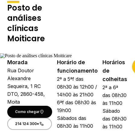
Posto de
análises
clínicas
Moiticare
Morada
Horário de
Horários
Rua Doutor
funcionamento
de
Alexandre
2ª a 5ªf das
colheitas
Sequeira, 1 RC
08h30 às 12h00 /
2ª a 6ª
DTO, 2860-458,
14h00 às 21h00
das 08h30
Moita
6ªf das 08h30 às
às 11h00
19h00
Sábado
Como chegar
Sábados das
das 08h30
214 124 300*
08h30 às 11h00
às 11h00