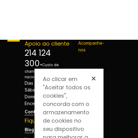
Apoio ao cliente
Acompanhe-
nos
214 124
300
*Custo de
chamada para a rede fixa
nacional
Ao clicar em
Dias úteis - 08h às 20h
"Aceitar todos os
Sábados - 08h às 20h
cookies",
Domingos e Feriados -
concorda com o
Encerrado
armazenamento
Contactos
Fique por dentro
de cookies no
seu dispositivo
Blog da Saúde
para melhorar a