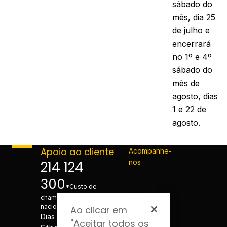
sábado do
mês, dia 25
de julho e
encerrará
no 1º e 4º
sábado do
mês de
agosto, dias
1 e 22 de
agosto.
Apoio ao cliente
Acompanhe-
nos
214 124
300
*Custo de
chamada para a rede fixa
nacional
Ao clicar em
Dias úteis - 08h às 20h
"Aceitar todos os