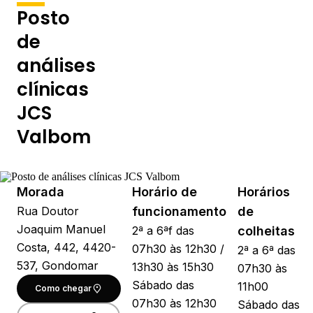
Posto
de
análises
clínicas
JCS
Valbom
Morada
Horário de
Horários
Rua Doutor
funcionamento
de
Joaquim Manuel
2ª a 6ªf das
colheitas
Costa, 442, 4420-
07h30 às 12h30 /
2ª a 6ª das
537, Gondomar
13h30 às 15h30
07h30 às
Sábado das
11h00
Como chegar
07h30 às 12h30
Sábado das