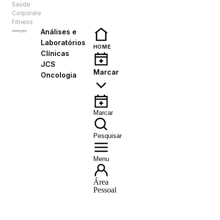
Saúde
PT
Corporate
Fitness
Análises e
Laboratórios
HOME
Clínicas
JCS
Marcar
Oncologia
Marcar
Pesquisar
Menu
Área
Pessoal