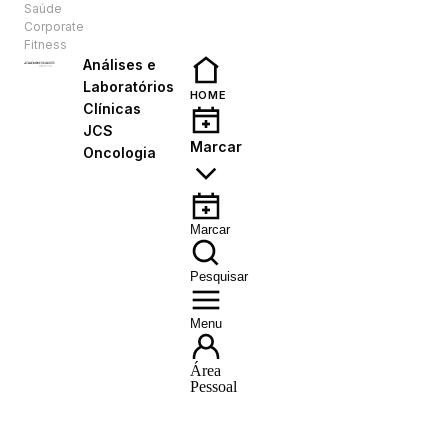
Saúde
PT
Corporate
Fitness
Análises e
Laboratórios
HOME
Clínicas
JCS
Marcar
Oncologia
Marcar
Pesquisar
Menu
Área
Pessoal