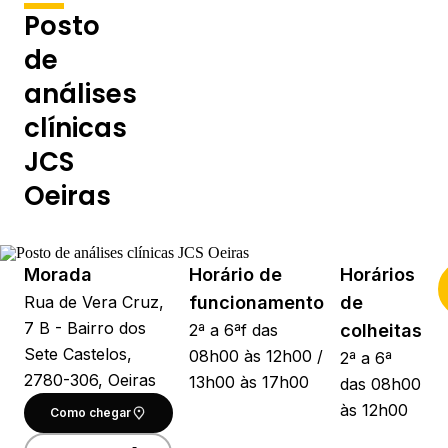
Posto
de
análises
clínicas
JCS
Oeiras
Morada
Horário de
Horários
Rua de Vera Cruz,
funcionamento
de
7 B - Bairro dos
2ª a 6ªf das
colheitas
Sete Castelos,
08h00 às 12h00 /
2ª a 6ª
2780-306, Oeiras
13h00 às 17h00
das 08h00
às 12h00
Como chegar