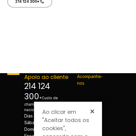
214 124 300*
Apoio ao cliente
Acompanhe-
nos
214 124
300
*Custo de
chamada para a rede fixa
nacional
Ao clicar em
Dias úteis - 08h às 20h
"Aceitar todos os
Sábados - 08h às 20h
cookies",
Domingos e Feriados -
Encerrado