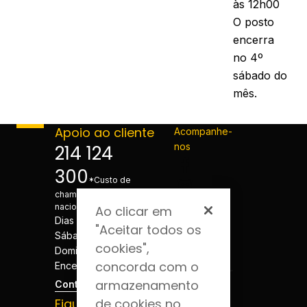
às 12h00
O posto
encerra
no 4º
sábado do
mês.
Apoio ao cliente
Acompanhe-
nos
214 124
300
*Custo de
chamada para a rede fixa
nacional
Ao clicar em
Dias úteis - 08h às 20h
"Aceitar todos os
Sábados - 08h às 20h
cookies",
Domingos e Feriados -
concorda com o
Encerrado
armazenamento
Contactos
Fique por dentro
de cookies no