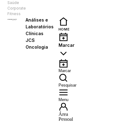
Saúde
PT
Corporate
Fitness
Análises e
Laboratórios
HOME
Clínicas
JCS
Marcar
Oncologia
Marcar
Pesquisar
Menu
Área
Pessoal