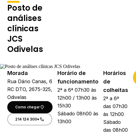
Posto de
análises
clínicas
JCS
Odivelas
Morada
Horário de
Horários
Rua Dário Canas, 6
funcionamento
de
RC DTO, 2675-325,
2ª a 6ª 07h30 às
colheitas
Odivelas
12h00 / 13h00 às
2ª a 6ª
15h30
das 07h30
Como chegar
Sábado 08h00 às
às 12h00
214 124 300*
13h00
Sábado
das 08h00