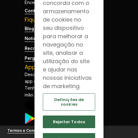
concorda com o
Encerrado
armazenamento
Contactos
Fique por dentro
de cookies no
seu dispositivo
Blog da Saúde
para melhorar a
Notícias
navegação no
Recrutamento
site, analisar a
Perguntas Frequentes
utilização do site
App JCS
e ajudar nas
Descarregue a nossa
nossas iniciativas
app gratuitamente.
de marketing.
Tenha a sua saúde à
mão.
Definições de
cookies
Rejeitar Todos
©
Termos e Condições
Joaquim