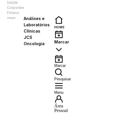
Saúde
PT
Corporate
Fitness
Análises e
Laboratórios
HOME
Clínicas
JCS
Marcar
Oncologia
Marcar
Pesquisar
Menu
Área
Pessoal