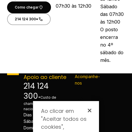
07h30 às 12h30
Sábado
Como chegar
das 07h30
214 124 300*
às 12h00
O posto
encerra
no 4º
sábado do
mês.
Apoio ao cliente
Acompanhe-
nos
214 124
300
*Custo de
chamada para a rede fixa
nacional
Ao clicar em
Dias úteis - 08h às 20h
"Aceitar todos os
Sábados - 08h às 20h
cookies",
Domingos e Feriados -