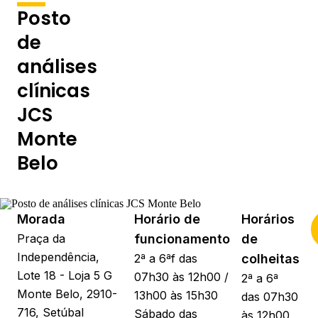
Posto
de
análises
clínicas
JCS
Monte
Belo
Morada
Horário de
Horários
Praça da
funcionamento
de
Independência,
2ª a 6ªf das
colheitas
Lote 18 - Loja 5 G
07h30 às 12h00 /
2ª a 6ª
Monte Belo, 2910-
13h00 às 15h30
das 07h30
716, Setúbal
Sábado das
às 12h00