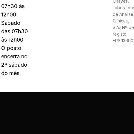
Chaves,
07h30 às
Laboratóri
12h00
de Análise
Clínicas,
Sábado
S.A.; Nº de
das 07h30
registo
às 12h00
ERS:13690
O posto
encerra no
2º sábado
do mês.