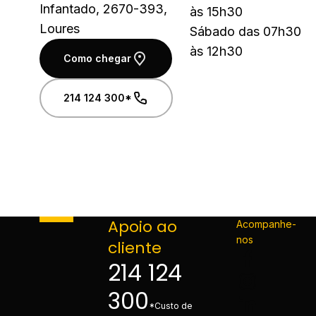
Infantado, 2670-393,
às 15h30
Loures
Sábado das 07h30
às 12h30
Como chegar
214 124 300*
Apoio ao
Acompanhe-
nos
cliente
214 124
300
*Custo de