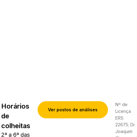
Nº de
Horários
Ver postos de análises
Licença
de
ERS:
colheitas
22675; Dr.
Joaquim
2ª a 6ª das