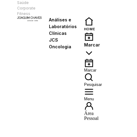
Saúde
PT
Corporate
Fitness
Análises e
Laboratórios
HOME
Clínicas
JCS
Marcar
Oncologia
Marcar
Pesquisar
Menu
Área
Pessoal