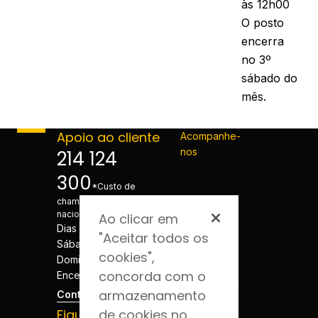
às 12h00
O posto
encerra
no 3º
sábado do
mês.
Apoio ao cliente
Acompanhe-
nos
214 124
300
*Custo de
chamada para a rede fixa
nacional
Ao clicar em
Dias úteis - 08h às 20h
"Aceitar todos os
Sábados - 08h às 20h
cookies",
Domingos e Feriados -
concorda com o
Encerrado
armazenamento
Contactos
Fique por dentro
de cookies no