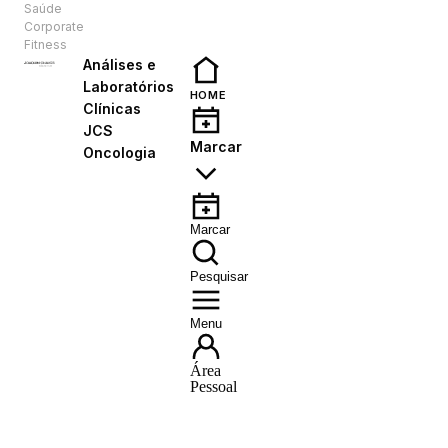
Saúde
PT
Corporate
Fitness
Análises e
Laboratórios
HOME
Clínicas
JCS
Marcar
Oncologia
Marcar
Pesquisar
Menu
Área
Pessoal