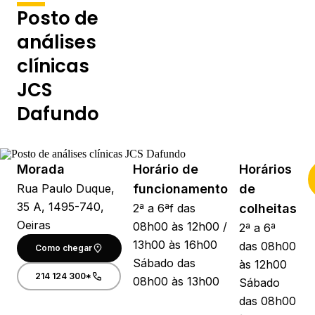
Posto de
análises
clínicas
JCS
Dafundo
Morada
Horário de
Horários
Rua Paulo Duque,
funcionamento
de
35 A, 1495-740,
2ª a 6ªf das
colheitas
Oeiras
08h00 às 12h00 /
2ª a 6ª
13h00 às 16h00
das 08h00
Como chegar
Sábado das
às 12h00
214 124 300*
08h00 às 13h00
Sábado
das 08h00