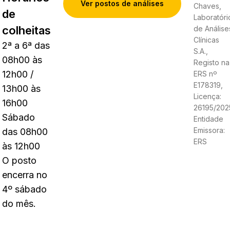
Ver postos de análises
Chaves,
de
Laboratóri
colheitas
de Análise
Clínicas
2ª a 6ª das
S.A.,
08h00 às
Registo na
12h00 /
ERS nº
E178319,
13h00 às
Licença:
16h00
26195/202
Sábado
Entidade
Emissora:
das 08h00
ERS
às 12h00
O posto
encerra no
4º sábado
do mês.