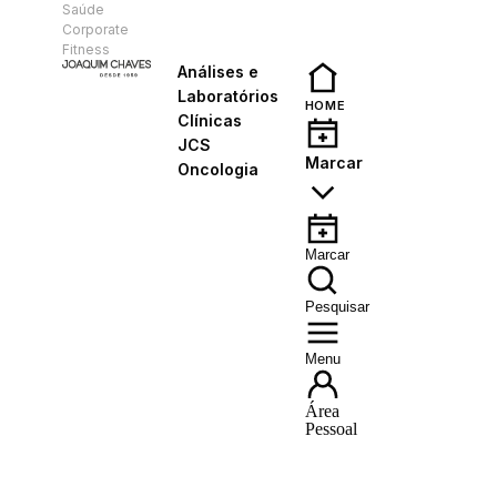
Saúde
PT
Corporate
Fitness
Análises e
Laboratórios
HOME
Clínicas
JCS
Marcar
Oncologia
Marcar
Pesquisar
Menu
Área
Pessoal