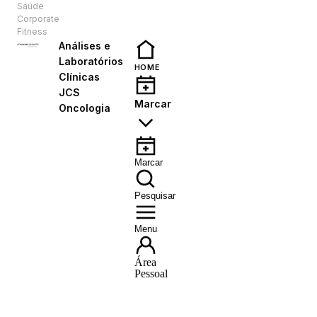
Saúde
PT
Corporate
Fitness
Análises e
Laboratórios
HOME
Clínicas
JCS
Marcar
Oncologia
Marcar
Pesquisar
Menu
Área
Pessoal