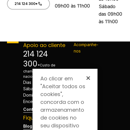
214 124 300*
09h00 às 11h00
Sábado
das 09h00
às 11h00
Apoio ao cliente
Acompanhe-
nos
214 124
300
*Custo de
chamada para a rede fixa
nacional
Ao clicar em
Dias úteis - 08h às 20h
"Aceitar todos os
Sábados - 08h às 20h
cookies",
Domingos e Feriados -
concorda com o
Encerrado
armazenamento
Contactos
Fique por dentro
de cookies no
seu dispositivo
Blog da Saúde