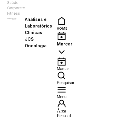
Saúde
PT
Corporate
Fitness
Análises e
Laboratórios
HOME
Clínicas
JCS
Marcar
Oncologia
Marcar
Pesquisar
Menu
Área
Pessoal