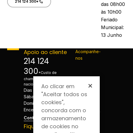
214 124 300*
das 08h00
às 10h00
Feriado
Municipal:
13 Junho
Apoio ao cliente
Acompanhe-
nos
214 124
300
*Custo de
chamada para a rede fixa
nacional
Ao clicar em
Dias úteis - 08h às 20h
"Aceitar todos os
Sábados - 08h às 20h
cookies",
Domingos e Feriados -
concorda com o
Encerrado
armazenamento
Contactos
Fique por dentro
de cookies no