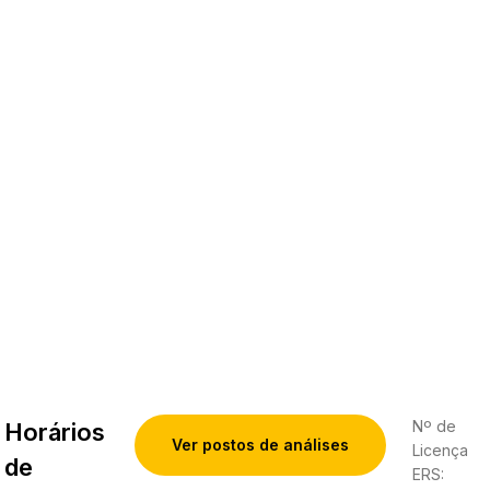
Nº de
Horários
Ver postos de análises
Licença
de
ERS: