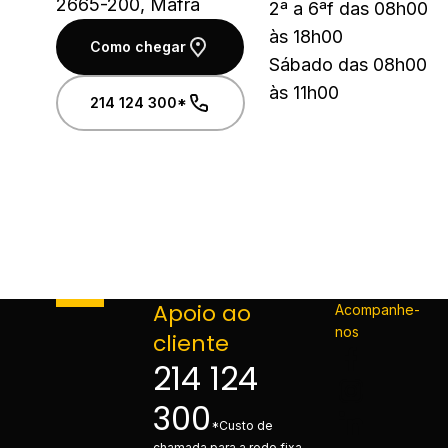
2665-200, Mafra
2ª a 6ªf das 08h00
às 18h00
Como chegar
Sábado das 08h00
às 11h00
214 124 300*
Apoio ao
Acompanhe-
nos
cliente
214 124
300
*Custo de
chamada para a rede fixa