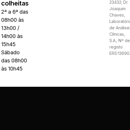
colheitas
23432; Dr.
Joaquim
2ª a 6ª das
Chaves,
08h00 às
Laboratóri
13h00 /
de Análise
Clínicas,
14h00 às
S.A.; Nº de
15h45
registo
Sábado
ERS:13690
das 08h00
às 10h45