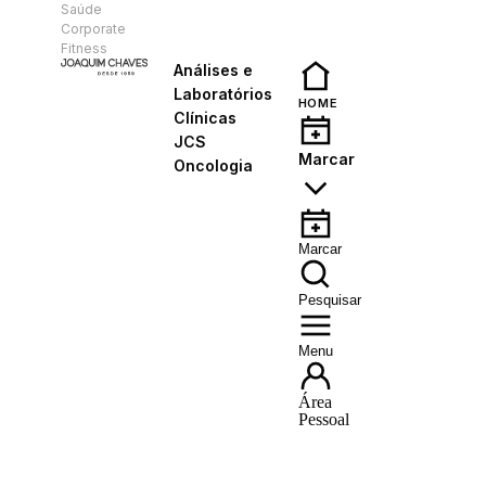
Saúde
PT
Corporate
Fitness
Análises e
Laboratórios
HOME
Clínicas
JCS
Marcar
Oncologia
Marcar
Pesquisar
Menu
Área
Pessoal