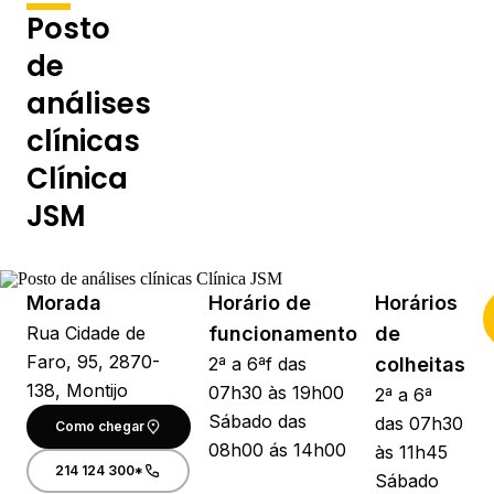
Posto
de
análises
clínicas
Clínica
JSM
Morada
Horário de
Horários
Rua Cidade de
funcionamento
de
Faro, 95, 2870-
2ª a 6ªf das
colheitas
138, Montijo
07h30 às 19h00
2ª a 6ª
Sábado das
das 07h30
Como chegar
08h00 ás 14h00
às 11h45
214 124 300*
Sábado