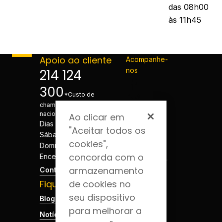
das 08h00
às 11h45
Apoio ao cliente
Acompanhe-
nos
214 124
300
*Custo de
chamada para a rede fixa
nacional
Ao clicar em
Dias úteis - 08h às 20h
"Aceitar todos os
Sábados - 08h às 20h
cookies",
Domingos e Feriados -
concorda com o
Encerrado
armazenamento
Contactos
Fique por dentro
de cookies no
seu dispositivo
Blog da Saúde
para melhorar a
Notícias