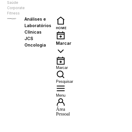
Saúde
PT
Corporate
Fitness
Análises e
Laboratórios
HOME
Clínicas
JCS
Marcar
Oncologia
Marcar
Pesquisar
Menu
Área
Pessoal