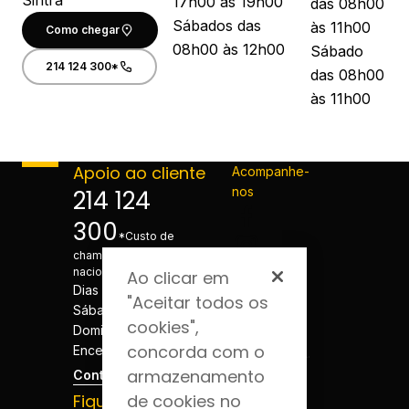
Sintra
17h00 às 19h00
das 08h00
Sábados das
às 11h00
Como chegar
08h00 às 12h00
Sábado
214 124 300*
das 08h00
às 11h00
Apoio ao cliente
Acompanhe-
nos
214 124
300
*Custo de
chamada para a rede fixa
nacional
Ao clicar em
Dias úteis - 08h às 20h
"Aceitar todos os
Sábados - 08h às 20h
cookies",
Domingos e Feriados -
concorda com o
Encerrado
armazenamento
Contactos
Fique por dentro
de cookies no