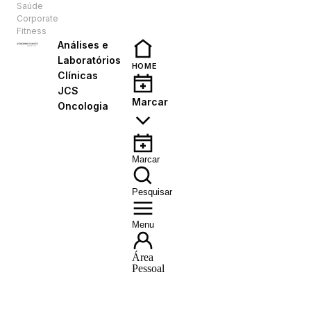
Saúde
PT
Corporate
Fitness
Análises e
Laboratórios
HOME
Clínicas
JCS
Marcar
Oncologia
Marcar
Pesquisar
Menu
Área
Pessoal