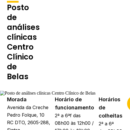
Posto
de
análises
clínicas
Centro
Clínico
de
Belas
Morada
Horário de
Horários
Avenida da Creche
funcionamento
de
Pedro Folque, 10
2ª a 6ªf das
colheitas
RC DTO, 2605-288,
08h00 às 12h00 /
2ª a 6ª