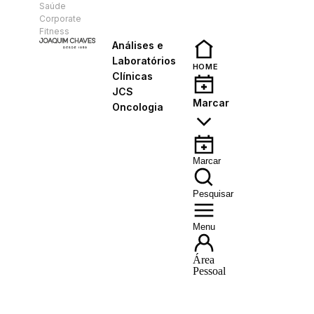
Saúde
PT
Corporate
Fitness
Análises e
Laboratórios
HOME
Clínicas
JCS
Marcar
Oncologia
Marcar
Pesquisar
Menu
Área
Pessoal