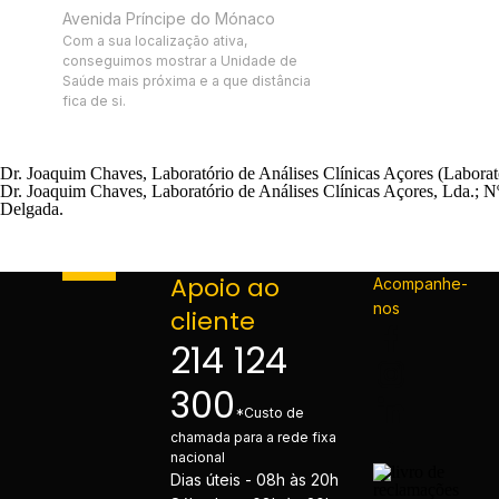
Avenida Príncipe do Mónaco
Com a sua localização ativa,
conseguimos mostrar a Unidade de
Saúde mais próxima e a que distância
fica de si.
Dr. Joaquim Chaves, Laboratório de Análises Clínicas Açores (Labora
Dr. Joaquim Chaves, Laboratório de Análises Clínicas Açores, Lda.; 
Delgada.
Apoio ao
Acompanhe-
nos
cliente
214 124
300
*Custo de
chamada para a rede fixa
nacional
Dias úteis - 08h às 20h