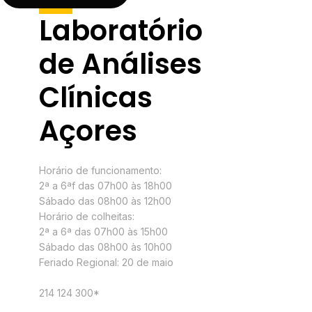
Laboratório
de Análises
Clínicas
Açores
Horário
Horário de funcionamento:
2ª a 6ªf das 07h00 às 18h00
Sábado das 08h00 às 12h00
Horário de colheitas:
2ª a 6ª das 07h00 às 15h00
Sábado das 08h00 às 10h00
Feriado Regional: 20 de maio
Contactos
214 124 300*
Morada