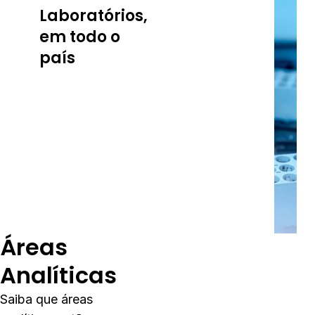
necessidades
Laboratórios,
laboratoriais em
em todo o
todo país, com o
país
apoio do nosso
laboratório
CORE,
sustentado em
tecnologia de
última geração e
os mais
qualificados
profissionais.
Conhecer Laboratório
Áreas
Analíticas
Saiba que áreas