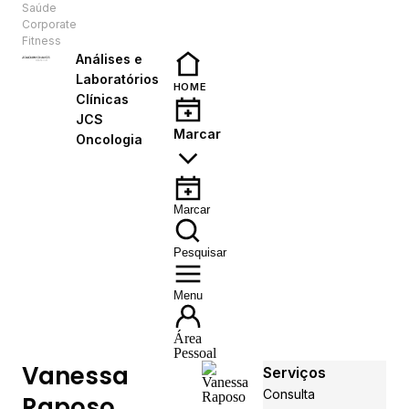
Saúde
PT
Corporate
Fitness
Análises e
Laboratórios
HOME
Clínicas
JCS
Marcar
Oncologia
Marcar
Pesquisar
Menu
Área
Pessoal
Vanessa
Serviços
Consulta
Raposo