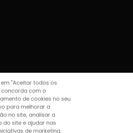
r em "Aceitar todos os
, concorda com o
amento de cookies no seu
ivo para melhorar a
o no site, analisar a
o do site e ajudar nas
niciativas de marketing.