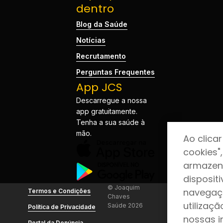
dentro
Blog da Saúde
Notícias
Recrutamento
Perguntas Frequentes
App JCS
Descarregue a nossa
app gratuitamente.
Tenha a sua saúde à
mão.
Ao clica
cookies"
armazen
disposit
© Joaquim
navegaçã
Termos e Condições
Chaves
utilizaçã
Saúde 2026
Política de Privacidade
nossas i
Portal da Denúncia