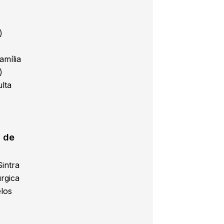
)
amília
)
lta
 de
Sintra
úrgica
los