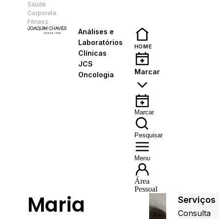
Saúde
PT
Corporate
Fitness
Análises e
Laboratórios
HOME
Clínicas
JCS
Marcar
Oncologia
Marcar
Pesquisar
Menu
Área
Pessoal
Maria
Serviços
Consulta