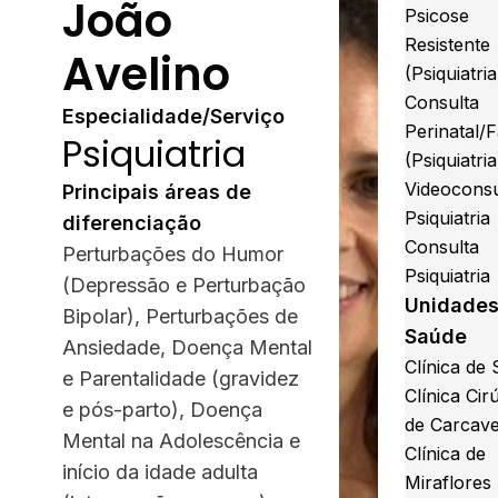
João
Psicose
Resistente
Avelino
(Psiquiatria
Consulta
Especialidade/Serviço
Perinatal/F
Psiquiatria
(Psiquiatria
Videoconsu
Principais áreas de
Psiquiatria
diferenciação
Consulta
Perturbações do Humor
Psiquiatria
(Depressão e Perturbação
Unidades
Bipolar), Perturbações de
Saúde
Ansiedade, Doença Mental
Clínica de 
e Parentalidade (gravidez
Clínica Cir
e pós-parto), Doença
de Carcave
Mental na Adolescência e
Clínica de
início da idade adulta
Miraflores