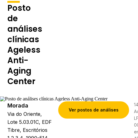
Posto
de
análises
clínicas
Ageless
Anti-
Aging
Center
14
Morada
Ver postos de análises
A
Via do Oriente,
LF
Lote 5.03.01C, EDF
0
Tibre, Escritórios
e