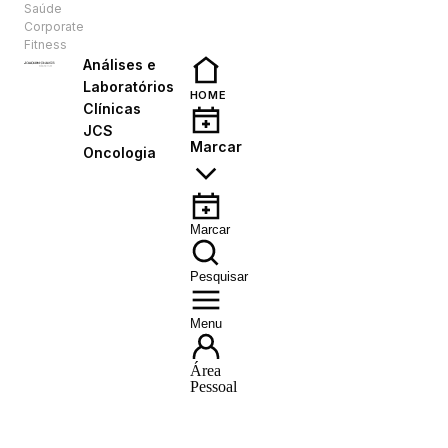
Saúde
PT
Corporate
Fitness
Análises e
Laboratórios
HOME
Clínicas
JCS
Marcar
Oncologia
Marcar
Pesquisar
Menu
Área
Pessoal