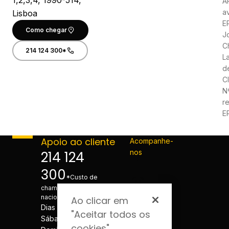
1,2,3,4, 1990-514,
A
a
Lisboa
ER
Como chegar
J
C
214 124 300*
L
d
Cl
N
r
E
Apoio ao cliente
Acompanhe-
nos
214 124
300
*Custo de
chamada para a rede fixa
nacional
Ao clicar em
Dias úteis - 08h às 20h
"Aceitar todos os
Sábados - 08h às 20h
cookies",